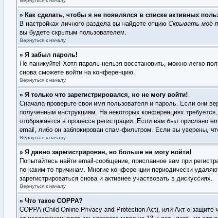
Вернуться к началу
» Как сделать, чтобы я не появлялся в списке активных поль
В настройках личного раздела вы найдете опцию
Скрывать моё п
вы будете скрытым пользователем.
Вернуться к началу
» Я забыл пароль!
Не паникуйте! Хотя пароль нельзя восстановить, можно легко по
снова сможете войти на конференцию.
Вернуться к началу
» Я только что зарегистрировался, но не могу войти!
Сначала проверьте свои имя пользователя и пароль. Если они ве
полученным инструкциям. На некоторых конференциях требуется,
отображается в процессе регистрации. Если вам был прислано em
email, либо он заблокирован спам-фильтром. Если вы уверены, чт
Вернуться к началу
» Я давно зарегистрирован, но больше не могу войти!
Попытайтесь найти email-сообщение, присланное вам при регистр
по каким-то причинам. Многие конференции периодически удаляю
зарегистрироваться снова и активнее участвовать в дискуссиях.
Вернуться к началу
» Что такое COPPA?
COPPA (Child Online Privacy and Protection Act), или Акт о защи