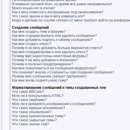
На конференции неправильное время!
Я изменил часовой пояс, но время все равно неправильное!
Моего языка нет в списке!
Как я могу поместить изображение под своим именем?
Что такое звание и как я могу изменить его?
Когда я щёлкаю по ссылке «email» от меня требуют войти на конфере
Создание сообщений
Как мне создать тему в форуме?
Как мне отредактировать или удалить сообщение?
Как мне добавить подпись к своему сообщению?
Как мне создать опрос?
Почему я не могу добавить больше вариантов ответа?
Как мне отредактировать или удалить опрос?
Почему мне недоступны некоторые форумы?
Почему я не могу добавлять вложения?
Почему я получил предупреждение?
Как мне пожаловаться на сообщения модератору?
Что означает кнопка «Сохранить» при создании сообщения?
Почему моё сообщение требует одобрения?
Как мне вновь поднять мою тему?
Форматирование сообщений и типы создаваемых тем
Что такое BBCode?
Могу ли я использовать HTML?
Что такое смайлики?
Могу ли я добавлять изображения к сообщениям?
Что такое важные объявления?
Что такое объявления?
Что такое прилепленные темы?
Что такое закрытые темы?
Что такое значки тем?