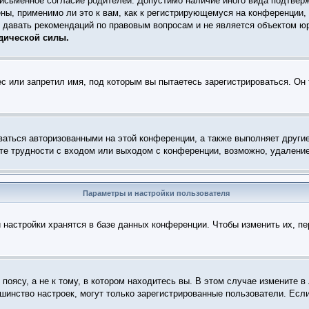
письменное согласие родителей. Допустимо наличие иного вида подтвер
ны, применимо ли это к вам, как к регистрирующемуся на конференции,
т давать рекомендаций по правовым вопросам и не является объектом ю
дической силы.
с или запретил имя, под которым вы пытаетесь зарегистрироваться. Он
ваться авторизованными на этой конференции, а также выполняет други
е трудности с входом или выходом с конференции, возможно, удаление
Параметры и настройки пользователя
 настройки хранятся в базе данных конференции. Чтобы изменить их, п
оясу, а не к тому, в котором находитесь вы. В этом случае измените в 
ольшинство настроек, могут только зарегистрированные пользователи. Есл