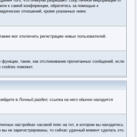
ждения того, что опекуны разрешают сбор личной информации от
 или к самой конференции, обратитесь за помощью к
ридических отношений, кроме указанных ниже.
 также мог отключить регистрацию новых пользователей.
е функции, такие, как отслеживание прочитанных сообщений, если
 cookies поможет.
ерейдите в
Личный раздел
; ссылка на него обычно находится
личных настройках часовой пояс на тот, в котором вы находитесь:
и вы не зарегистрированы, то сейчас удачный момент сделать это.