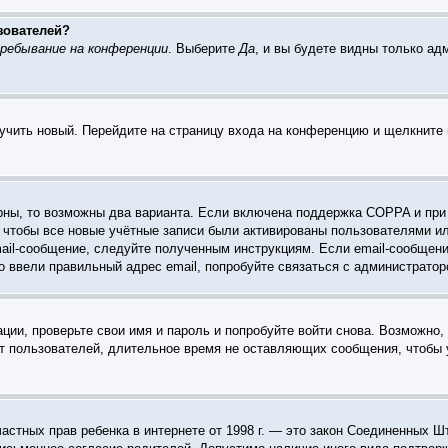
зователей?
ребывание на конференции
. Выберите
Да
, и вы будете видны только а
лучить новый. Перейдите на страницу входа на конференцию и щелкните
рны, то возможны два варианта. Если включена поддержка COPPA и при р
 чтобы все новые учётные записи были активированы пользователями и
ail-сообщение, следуйте полученным инструкциям. Если email-сообщени
о ввели правильный адрес email, попробуйте связаться с администратор
ации, проверьте свои имя и пароль и попробуйте войти снова. Возможно
т пользователей, длительное время не оставляющих сообщения, чтобы 
те частных прав ребенка в интернете от 1998 г. — это закон Соединенны