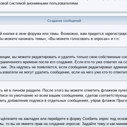
чтовой системой анонимными пользователями.
Создание сообщений
 кнопке в окне форума или темы. Возможно, вам придется зарегистрир
ы можете начинать темы», «Вы можете голосовать в опросах» и т.п.
нции, вы можете редактировать и удалять только свои собственные со
раниченного времени после его создания. Если кто-то уже ответил на с
 них. Эта надпись не появляется, если сообщение редактировал админис
ьзователи не могут удалить сообщение, если на него уже кто-то ответил
ь её в личном разделе. После этого вы можете отметить флажком пунк
дписи по умолчанию ко всем вашим сообщениям, сделав соответствующ
енить добавление подписи в отдельных сообщениях, убрав флажок
Присо
 щёлкните на закладке или перейдите в форму
Создать опрос
под основ
мы, то вы не имеете прав на создание опросов. Задайте тему и как мин