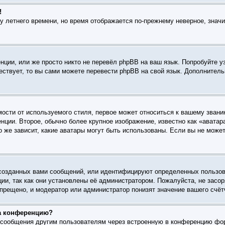
!
ку летнего времени, но время отображается по-прежнему неверное, знач
ции, или же просто никто не перевёл phpBB на ваш язык. Попробуйте у
ществует, то вы сами можете перевести phpBB на свой язык. Дополните
ости от используемого стиля, первое может относиться к вашему званию
нции. Второе, обычно более крупное изображение, известно как «аватар
го же зависит, какие аватары могут быть использованы. Если вы не мож
созданных вами сообщений, или идентифицируют определенных пользов
ии, так как они установлены её администратором. Пожалуйста, не зас
прещено, и модератор или администратор понизят значение вашего счёт
на конференцию?
l-сообщения другим пользователям через встроенную в конференцию фо