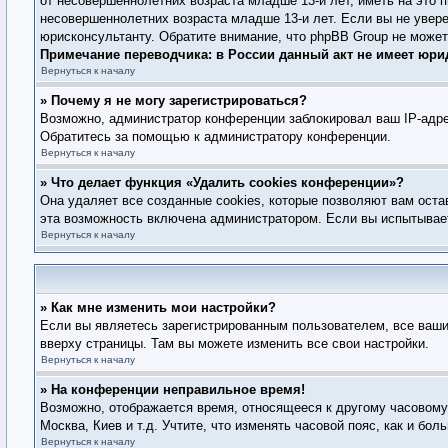
от несовершеннолетних возраста младше 13-и лет, иметь на это 
несовершеннолетних возраста младше 13-и лет. Если вы не увере
юрисконсультанту. Обратите внимание, что phpBB Group не може
Примечание переводчика: в России данный акт не имеет юри
Вернуться к началу
» Почему я не могу зарегистрироваться?
Возможно, администратор конференции заблокировал ваш IP-адре
Обратитесь за помощью к администратору конференции.
Вернуться к началу
» Что делает функция «Удалить cookies конференции»?
Она удаляет все созданные cookies, которые позволяют вам оста
эта возможность включена администратором. Если вы испытывает
Вернуться к началу
» Как мне изменить мои настройки?
Если вы являетесь зарегистрированным пользователем, все ваши
вверху страницы. Там вы можете изменить все свои настройки.
Вернуться к началу
» На конференции неправильное время!
Возможно, отображается время, относящееся к другому часовому п
Москва, Киев и т.д. Учтите, что изменять часовой пояс, как и б
Вернуться к началу