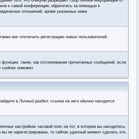
ждения того, что опекуны разрешают сбор личной информации от
 или к самой конференции, обратитесь за помощью к
ридических отношений, кроме указанных ниже.
 также мог отключить регистрацию новых пользователей.
е функции, такие, как отслеживание прочитанных сообщений, если
 cookies поможет.
ерейдите в
Личный раздел
; ссылка на него обычно находится
личных настройках часовой пояс на тот, в котором вы находитесь:
и вы не зарегистрированы, то сейчас удачный момент сделать это.