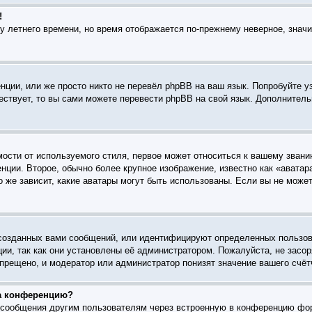
!
ку летнего времени, но время отображается по-прежнему неверное, знач
ции, или же просто никто не перевёл phpBB на ваш язык. Попробуйте у
ществует, то вы сами можете перевести phpBB на свой язык. Дополните
ости от используемого стиля, первое может относиться к вашему званию
нции. Второе, обычно более крупное изображение, известно как «аватар
го же зависит, какие аватары могут быть использованы. Если вы не мож
созданных вами сообщений, или идентифицируют определенных пользов
ии, так как они установлены её администратором. Пожалуйста, не зас
прещено, и модератор или администратор понизят значение вашего счёт
на конференцию?
l-сообщения другим пользователям через встроенную в конференцию фо