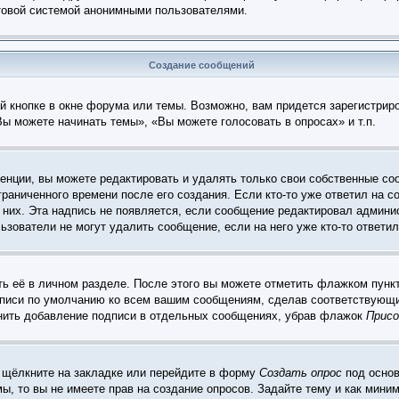
чтовой системой анонимными пользователями.
Создание сообщений
 кнопке в окне форума или темы. Возможно, вам придется зарегистрир
ы можете начинать темы», «Вы можете голосовать в опросах» и т.п.
нции, вы можете редактировать и удалять только свои собственные со
раниченного времени после его создания. Если кто-то уже ответил на с
 них. Эта надпись не появляется, если сообщение редактировал админис
ьзователи не могут удалить сообщение, если на него уже кто-то ответил
ь её в личном разделе. После этого вы можете отметить флажком пунк
дписи по умолчанию ко всем вашим сообщениям, сделав соответствующ
енить добавление подписи в отдельных сообщениях, убрав флажок
Присо
 щёлкните на закладке или перейдите в форму
Создать опрос
под основ
мы, то вы не имеете прав на создание опросов. Задайте тему и как мин