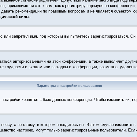
письменное согласие родителей. Допустимо наличие иного вида подтвер
ны, применимо ли это к вам, как к регистрирующемуся на конференции,
т давать рекомендаций по правовым вопросам и не является объектом ю
дической силы.
с или запретил имя, под которым вы пытаетесь зарегистрироваться. Он
ваться авторизованными на этой конференции, а также выполняет други
е трудности с входом или выходом с конференции, возможно, удаление
Параметры и настройки пользователя
 настройки хранятся в базе данных конференции. Чтобы изменить их, п
оясу, а не к тому, в котором находитесь вы. В этом случае измените в 
ольшинство настроек, могут только зарегистрированные пользователи. Есл