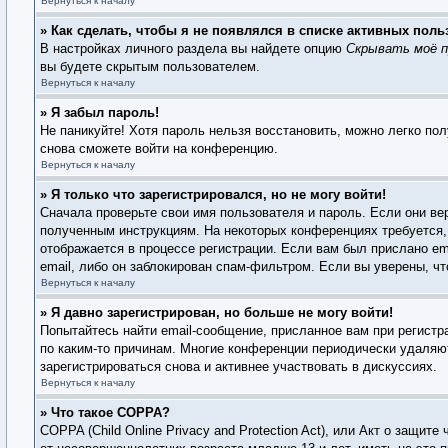
Вернуться к началу
» Как сделать, чтобы я не появлялся в списке активных поль
В настройках личного раздела вы найдете опцию
Скрывать моё п
вы будете скрытым пользователем.
Вернуться к началу
» Я забыл пароль!
Не паникуйте! Хотя пароль нельзя восстановить, можно легко по
снова сможете войти на конференцию.
Вернуться к началу
» Я только что зарегистрировался, но не могу войти!
Сначала проверьте свои имя пользователя и пароль. Если они ве
полученным инструкциям. На некоторых конференциях требуется,
отображается в процессе регистрации. Если вам был прислано em
email, либо он заблокирован спам-фильтром. Если вы уверены, чт
Вернуться к началу
» Я давно зарегистрирован, но больше не могу войти!
Попытайтесь найти email-сообщение, присланное вам при регистр
по каким-то причинам. Многие конференции периодически удаляю
зарегистрироваться снова и активнее участвовать в дискуссиях.
Вернуться к началу
» Что такое COPPA?
COPPA (Child Online Privacy and Protection Act), или Акт о защи