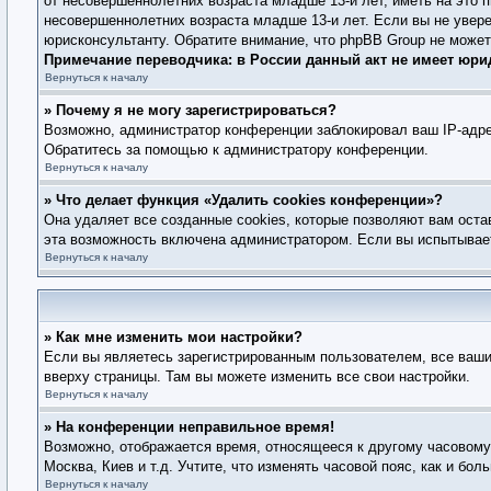
от несовершеннолетних возраста младше 13-и лет, иметь на это 
несовершеннолетних возраста младше 13-и лет. Если вы не увере
юрисконсультанту. Обратите внимание, что phpBB Group не може
Примечание переводчика: в России данный акт не имеет юри
Вернуться к началу
» Почему я не могу зарегистрироваться?
Возможно, администратор конференции заблокировал ваш IP-адре
Обратитесь за помощью к администратору конференции.
Вернуться к началу
» Что делает функция «Удалить cookies конференции»?
Она удаляет все созданные cookies, которые позволяют вам оста
эта возможность включена администратором. Если вы испытывает
Вернуться к началу
» Как мне изменить мои настройки?
Если вы являетесь зарегистрированным пользователем, все ваши
вверху страницы. Там вы можете изменить все свои настройки.
Вернуться к началу
» На конференции неправильное время!
Возможно, отображается время, относящееся к другому часовому п
Москва, Киев и т.д. Учтите, что изменять часовой пояс, как и б
Вернуться к началу