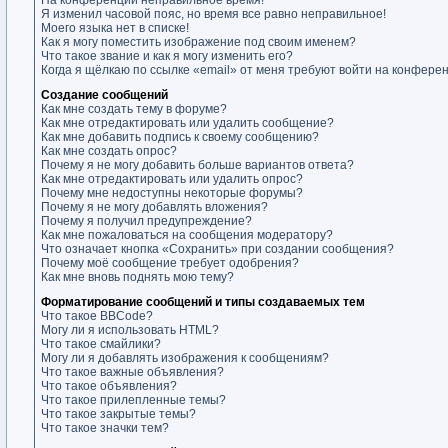
На конференции неправильное время!
Я изменил часовой пояс, но время все равно неправильное!
Моего языка нет в списке!
Как я могу поместить изображение под своим именем?
Что такое звание и как я могу изменить его?
Когда я щёлкаю по ссылке «email» от меня требуют войти на конфере
Создание сообщений
Как мне создать тему в форуме?
Как мне отредактировать или удалить сообщение?
Как мне добавить подпись к своему сообщению?
Как мне создать опрос?
Почему я не могу добавить больше вариантов ответа?
Как мне отредактировать или удалить опрос?
Почему мне недоступны некоторые форумы?
Почему я не могу добавлять вложения?
Почему я получил предупреждение?
Как мне пожаловаться на сообщения модератору?
Что означает кнопка «Сохранить» при создании сообщения?
Почему моё сообщение требует одобрения?
Как мне вновь поднять мою тему?
Форматирование сообщений и типы создаваемых тем
Что такое BBCode?
Могу ли я использовать HTML?
Что такое смайлики?
Могу ли я добавлять изображения к сообщениям?
Что такое важные объявления?
Что такое объявления?
Что такое прилепленные темы?
Что такое закрытые темы?
Что такое значки тем?