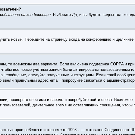
зователей?
ребывание на конференции
. Выберите
Да
, и вы будете видны только а
лучить новый. Перейдите на страницу входа на конференцию и щелкните
рны, то возможны два варианта. Если включена поддержка COPPA и при р
 чтобы все новые учётные записи были активированы пользователями и
ail-сообщение, следуйте полученным инструкциям. Если email-сообщени
о ввели правильный адрес email, попробуйте связаться с администратор
ации, проверьте свои имя и пароль и попробуйте войти снова. Возможно
т пользователей, длительное время не оставляющих сообщения, чтобы 
те частных прав ребенка в интернете от 1998 г. — это закон Соединенны