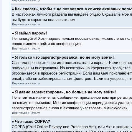
Вернуться к началу
» Как сделать, чтобы я не появлялся в списке активных поль
В настройках личного раздела вы найдете опцию
Скрывать моё п
вы будете скрытым пользователем.
Вернуться к началу
» Я забыл пароль!
Не паникуйте! Хотя пароль нельзя восстановить, можно легко по
снова сможете войти на конференцию.
Вернуться к началу
» Я только что зарегистрировался, но не могу войти!
Сначала проверьте свои имя пользователя и пароль. Если они ве
полученным инструкциям. На некоторых конференциях требуется,
отображается в процессе регистрации. Если вам был прислано em
email, либо он заблокирован спам-фильтром. Если вы уверены, чт
Вернуться к началу
» Я давно зарегистрирован, но больше не могу войти!
Попытайтесь найти email-сообщение, присланное вам при регистр
по каким-то причинам. Многие конференции периодически удаляю
зарегистрироваться снова и активнее участвовать в дискуссиях.
Вернуться к началу
» Что такое COPPA?
COPPA (Child Online Privacy and Protection Act), или Акт о защи