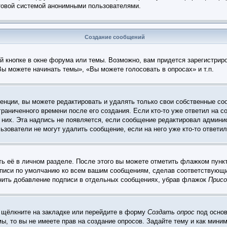
чтовой системой анонимными пользователями.
Создание сообщений
 кнопке в окне форума или темы. Возможно, вам придется зарегистрир
ы можете начинать темы», «Вы можете голосовать в опросах» и т.п.
нции, вы можете редактировать и удалять только свои собственные со
раниченного времени после его создания. Если кто-то уже ответил на с
 них. Эта надпись не появляется, если сообщение редактировал админис
ьзователи не могут удалить сообщение, если на него уже кто-то ответил
ь её в личном разделе. После этого вы можете отметить флажком пунк
дписи по умолчанию ко всем вашим сообщениям, сделав соответствующ
енить добавление подписи в отдельных сообщениях, убрав флажок
Присо
 щёлкните на закладке или перейдите в форму
Создать опрос
под основ
мы, то вы не имеете прав на создание опросов. Задайте тему и как мин