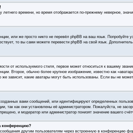
!
ку летнего времени, но время отображается по-прежнему неверное, знач
ции, или же просто никто не перевёл phpBB на ваш язык. Попробуйте у
ществует, то вы сами можете перевести phpBB на свой язык. Дополните
ости от используемого стиля, первое может относиться к вашему званию
нции. Второе, обычно более крупное изображение, известно как «аватар
го же зависит, какие аватары могут быть использованы. Если вы не мож
созданных вами сообщений, или идентифицируют определенных пользов
ии, так как они установлены её администратором. Пожалуйста, не зас
прещено, и модератор или администратор понизят значение вашего счёт
на конференцию?
l-сообщения другим пользователям через встроенную в конференцию фо