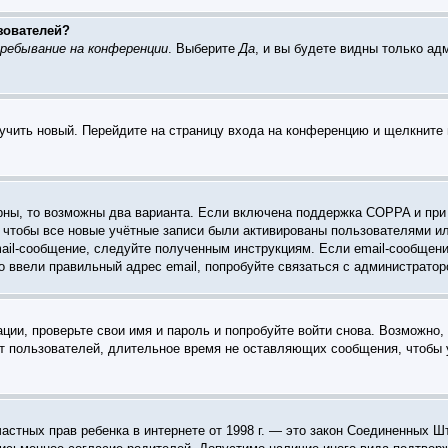
зователей?
ребывание на конференции
. Выберите
Да
, и вы будете видны только а
лучить новый. Перейдите на страницу входа на конференцию и щелкните
рны, то возможны два варианта. Если включена поддержка COPPA и при р
 чтобы все новые учётные записи были активированы пользователями и
ail-сообщение, следуйте полученным инструкциям. Если email-сообщени
о ввели правильный адрес email, попробуйте связаться с администратор
ации, проверьте свои имя и пароль и попробуйте войти снова. Возможно
т пользователей, длительное время не оставляющих сообщения, чтобы 
те частных прав ребенка в интернете от 1998 г. — это закон Соединенны