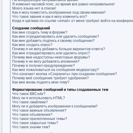
На конференции неправильное время!
Я изменил часовой пояс, но время все равно неправильное!
Моего языка нет в списке!
Как я могу поместить изображение под своим именем?
Что такое звание и как я могу изменить его?
Когда я щёлкаю по ссылке «email» от меня требуют войти на конфере
Создание сообщений
Как мне создать тему в форуме?
Как мне отредактировать или удалить сообщение?
Как мне добавить подпись к своему сообщению?
Как мне создать опрос?
Почему я не могу добавить больше вариантов ответа?
Как мне отредактировать или удалить опрос?
Почему мне недоступны некоторые форумы?
Почему я не могу добавлять вложения?
Почему я получил предупреждение?
Как мне пожаловаться на сообщения модератору?
Что означает кнопка «Сохранить» при создании сообщения?
Почему моё сообщение требует одобрения?
Как мне вновь поднять мою тему?
Форматирование сообщений и типы создаваемых тем
Что такое BBCode?
Могу ли я использовать HTML?
Что такое смайлики?
Могу ли я добавлять изображения к сообщениям?
Что такое важные объявления?
Что такое объявления?
Что такое прилепленные темы?
Что такое закрытые темы?
Что такое значки тем?