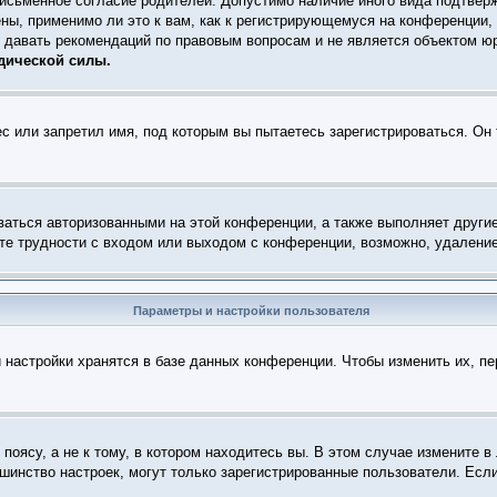
письменное согласие родителей. Допустимо наличие иного вида подтвер
ны, применимо ли это к вам, как к регистрирующемуся на конференции,
т давать рекомендаций по правовым вопросам и не является объектом ю
дической силы.
с или запретил имя, под которым вы пытаетесь зарегистрироваться. Он
ваться авторизованными на этой конференции, а также выполняет други
е трудности с входом или выходом с конференции, возможно, удаление
Параметры и настройки пользователя
 настройки хранятся в базе данных конференции. Чтобы изменить их, п
оясу, а не к тому, в котором находитесь вы. В этом случае измените в 
ольшинство настроек, могут только зарегистрированные пользователи. Есл