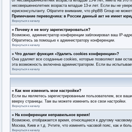
от несовершеннолетних возраста младше 13-и лет, иметь на это 
несовершеннолетних возраста младше 13-и лет. Если вы не увере
юрисконсультанту. Обратите внимание, что phpBB Group не може
Примечание переводчика: в России данный акт не имеет юри
Вернуться к началу
» Почему я не могу зарегистрироваться?
Возможно, администратор конференции заблокировал ваш IP-адре
Обратитесь за помощью к администратору конференции.
Вернуться к началу
» Что делает функция «Удалить cookies конференции»?
Она удаляет все созданные cookies, которые позволяют вам оста
эта возможность включена администратором. Если вы испытывает
Вернуться к началу
» Как мне изменить мои настройки?
Если вы являетесь зарегистрированным пользователем, все ваши
вверху страницы. Там вы можете изменить все свои настройки.
Вернуться к началу
» На конференции неправильное время!
Возможно, отображается время, относящееся к другому часовому п
Москва, Киев и т.д. Учтите, что изменять часовой пояс, как и б
Вернуться к началу