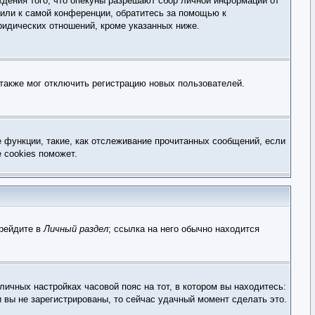
ждения того, что опекуны разрешают сбор личной информации от
 или к самой конференции, обратитесь за помощью к
ридических отношений, кроме указанных ниже.
 также мог отключить регистрацию новых пользователей.
е функции, такие, как отслеживание прочитанных сообщений, если
 cookies поможет.
ерейдите в
Личный раздел
; ссылка на него обычно находится
личных настройках часовой пояс на тот, в котором вы находитесь:
и вы не зарегистрированы, то сейчас удачный момент сделать это.