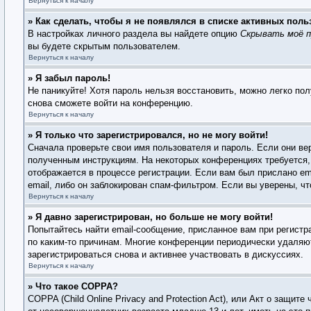
Вернуться к началу
» Как сделать, чтобы я не появлялся в списке активных поль
В настройках личного раздела вы найдете опцию
Скрывать моё п
вы будете скрытым пользователем.
Вернуться к началу
» Я забыл пароль!
Не паникуйте! Хотя пароль нельзя восстановить, можно легко по
снова сможете войти на конференцию.
Вернуться к началу
» Я только что зарегистрировался, но не могу войти!
Сначала проверьте свои имя пользователя и пароль. Если они ве
полученным инструкциям. На некоторых конференциях требуется,
отображается в процессе регистрации. Если вам был прислано em
email, либо он заблокирован спам-фильтром. Если вы уверены, чт
Вернуться к началу
» Я давно зарегистрирован, но больше не могу войти!
Попытайтесь найти email-сообщение, присланное вам при регистр
по каким-то причинам. Многие конференции периодически удаляю
зарегистрироваться снова и активнее участвовать в дискуссиях.
Вернуться к началу
» Что такое COPPA?
COPPA (Child Online Privacy and Protection Act), или Акт о защи