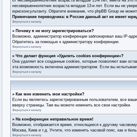
от несовершеннолетних возраста младше 13-и лет, иметь на это 
несовершеннолетних возраста младше 13-и лет. Если вы не увере
юрисконсультанту. Обратите внимание, что phpBB Group не може
Примечание переводчика: в России данный акт не имеет юри
Вернуться к началу
» Почему я не могу зарегистрироваться?
Возможно, администратор конференции заблокировал ваш IP-адре
Обратитесь за помощью к администратору конференции.
Вернуться к началу
» Что делает функция «Удалить cookies конференции»?
Она удаляет все созданные cookies, которые позволяют вам оста
эта возможность включена администратором. Если вы испытывает
Вернуться к началу
» Как мне изменить мои настройки?
Если вы являетесь зарегистрированным пользователем, все ваши
вверху страницы. Там вы можете изменить все свои настройки.
Вернуться к началу
» На конференции неправильное время!
Возможно, отображается время, относящееся к другому часовому п
Москва, Киев и т.д. Учтите, что изменять часовой пояс, как и б
Вернуться к началу