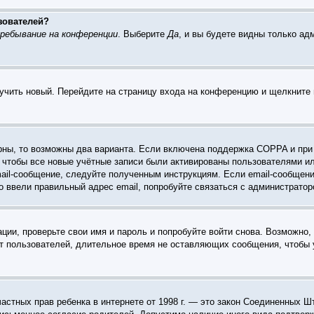
зователей?
ребывание на конференции
. Выберите
Да
, и вы будете видны только а
лучить новый. Перейдите на страницу входа на конференцию и щелкните
рны, то возможны два варианта. Если включена поддержка COPPA и при р
 чтобы все новые учётные записи были активированы пользователями и
ail-сообщение, следуйте полученным инструкциям. Если email-сообщени
о ввели правильный адрес email, попробуйте связаться с администратор
ации, проверьте свои имя и пароль и попробуйте войти снова. Возможно
т пользователей, длительное время не оставляющих сообщения, чтобы 
те частных прав ребенка в интернете от 1998 г. — это закон Соединенны