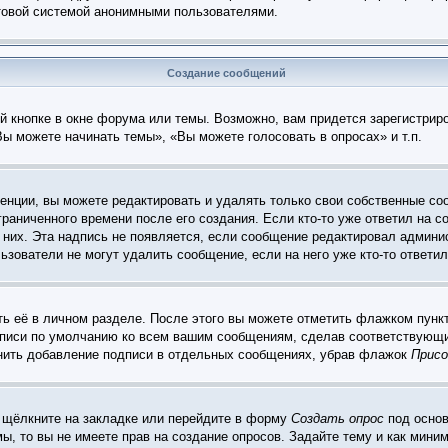
чтовой системой анонимными пользователями.
Создание сообщений
 кнопке в окне форума или темы. Возможно, вам придется зарегистрир
ы можете начинать темы», «Вы можете голосовать в опросах» и т.п.
нции, вы можете редактировать и удалять только свои собственные со
раниченного времени после его создания. Если кто-то уже ответил на с
 них. Эта надпись не появляется, если сообщение редактировал админис
ьзователи не могут удалить сообщение, если на него уже кто-то ответил
ь её в личном разделе. После этого вы можете отметить флажком пунк
дписи по умолчанию ко всем вашим сообщениям, сделав соответствующ
енить добавление подписи в отдельных сообщениях, убрав флажок
Присо
 щёлкните на закладке или перейдите в форму
Создать опрос
под основ
мы, то вы не имеете прав на создание опросов. Задайте тему и как мин