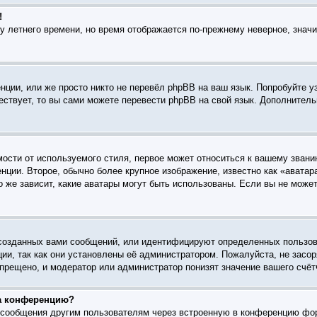
!
ку летнего времени, но время отображается по-прежнему неверное, знач
ции, или же просто никто не перевёл phpBB на ваш язык. Попробуйте у
ществует, то вы сами можете перевести phpBB на свой язык. Дополните
ости от используемого стиля, первое может относиться к вашему званию
нции. Второе, обычно более крупное изображение, известно как «аватар
го же зависит, какие аватары могут быть использованы. Если вы не мож
созданных вами сообщений, или идентифицируют определенных пользов
ии, так как они установлены её администратором. Пожалуйста, не зас
прещено, и модератор или администратор понизят значение вашего счёт
на конференцию?
l-сообщения другим пользователям через встроенную в конференцию фо