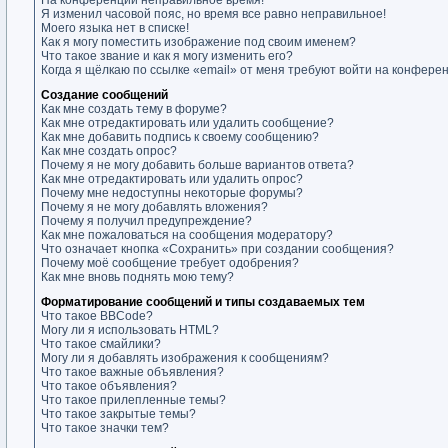
На конференции неправильное время!
Я изменил часовой пояс, но время все равно неправильное!
Моего языка нет в списке!
Как я могу поместить изображение под своим именем?
Что такое звание и как я могу изменить его?
Когда я щёлкаю по ссылке «email» от меня требуют войти на конфере
Создание сообщений
Как мне создать тему в форуме?
Как мне отредактировать или удалить сообщение?
Как мне добавить подпись к своему сообщению?
Как мне создать опрос?
Почему я не могу добавить больше вариантов ответа?
Как мне отредактировать или удалить опрос?
Почему мне недоступны некоторые форумы?
Почему я не могу добавлять вложения?
Почему я получил предупреждение?
Как мне пожаловаться на сообщения модератору?
Что означает кнопка «Сохранить» при создании сообщения?
Почему моё сообщение требует одобрения?
Как мне вновь поднять мою тему?
Форматирование сообщений и типы создаваемых тем
Что такое BBCode?
Могу ли я использовать HTML?
Что такое смайлики?
Могу ли я добавлять изображения к сообщениям?
Что такое важные объявления?
Что такое объявления?
Что такое прилепленные темы?
Что такое закрытые темы?
Что такое значки тем?