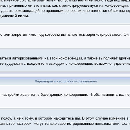
письменное согласие родителей. Допустимо наличие иного вида подтвер
ны, применимо ли это к вам, как к регистрирующемуся на конференции,
т давать рекомендаций по правовым вопросам и не является объектом ю
дической силы.
с или запретил имя, под которым вы пытаетесь зарегистрироваться. Он
ваться авторизованными на этой конференции, а также выполняет други
е трудности с входом или выходом с конференции, возможно, удаление
Параметры и настройки пользователя
 настройки хранятся в базе данных конференции. Чтобы изменить их, п
оясу, а не к тому, в котором находитесь вы. В этом случае измените в 
ольшинство настроек, могут только зарегистрированные пользователи. Есл