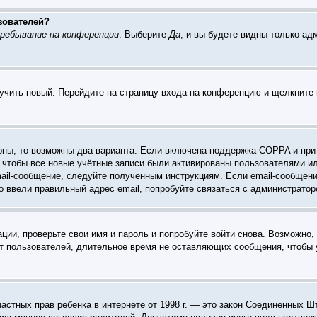
зователей?
ребывание на конференции
. Выберите
Да
, и вы будете видны только а
лучить новый. Перейдите на страницу входа на конференцию и щелкните
рны, то возможны два варианта. Если включена поддержка COPPA и при р
 чтобы все новые учётные записи были активированы пользователями и
ail-сообщение, следуйте полученным инструкциям. Если email-сообщени
о ввели правильный адрес email, попробуйте связаться с администратор
ации, проверьте свои имя и пароль и попробуйте войти снова. Возможно
т пользователей, длительное время не оставляющих сообщения, чтобы 
те частных прав ребенка в интернете от 1998 г. — это закон Соединенны