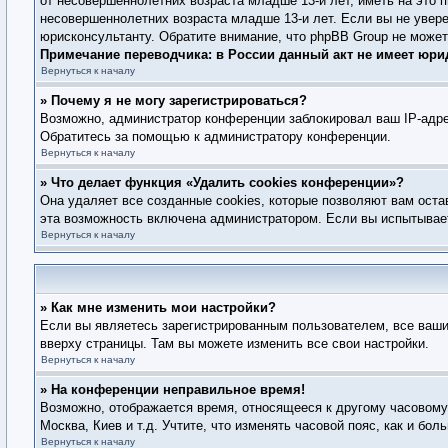
от несовершеннолетних возраста младше 13-и лет, иметь на это 
несовершеннолетних возраста младше 13-и лет. Если вы не увере
юрисконсультанту. Обратите внимание, что phpBB Group не може
Примечание переводчика: в России данный акт не имеет юри
Вернуться к началу
» Почему я не могу зарегистрироваться?
Возможно, администратор конференции заблокировал ваш IP-адре
Обратитесь за помощью к администратору конференции.
Вернуться к началу
» Что делает функция «Удалить cookies конференции»?
Она удаляет все созданные cookies, которые позволяют вам оста
эта возможность включена администратором. Если вы испытывает
Вернуться к началу
» Как мне изменить мои настройки?
Если вы являетесь зарегистрированным пользователем, все ваши
вверху страницы. Там вы можете изменить все свои настройки.
Вернуться к началу
» На конференции неправильное время!
Возможно, отображается время, относящееся к другому часовому п
Москва, Киев и т.д. Учтите, что изменять часовой пояс, как и б
Вернуться к началу