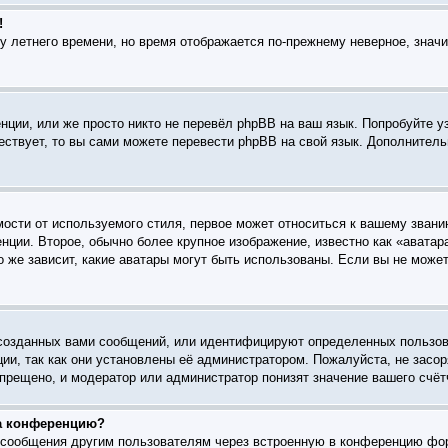
!
ку летнего времени, но время отображается по-прежнему неверное, знач
ции, или же просто никто не перевёл phpBB на ваш язык. Попробуйте у
ществует, то вы сами можете перевести phpBB на свой язык. Дополните
ости от используемого стиля, первое может относиться к вашему званию
нции. Второе, обычно более крупное изображение, известно как «аватар
го же зависит, какие аватары могут быть использованы. Если вы не мож
созданных вами сообщений, или идентифицируют определенных пользов
ии, так как они установлены её администратором. Пожалуйста, не зас
прещено, и модератор или администратор понизят значение вашего счёт
на конференцию?
l-сообщения другим пользователям через встроенную в конференцию фо