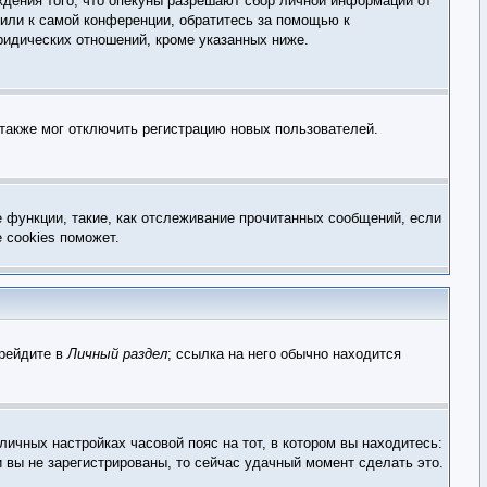
ждения того, что опекуны разрешают сбор личной информации от
 или к самой конференции, обратитесь за помощью к
ридических отношений, кроме указанных ниже.
 также мог отключить регистрацию новых пользователей.
е функции, такие, как отслеживание прочитанных сообщений, если
 cookies поможет.
ерейдите в
Личный раздел
; ссылка на него обычно находится
личных настройках часовой пояс на тот, в котором вы находитесь:
и вы не зарегистрированы, то сейчас удачный момент сделать это.