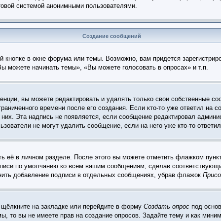
чтовой системой анонимными пользователями.
Создание сообщений
 кнопке в окне форума или темы. Возможно, вам придется зарегистрир
ы можете начинать темы», «Вы можете голосовать в опросах» и т.п.
нции, вы можете редактировать и удалять только свои собственные со
раниченного времени после его создания. Если кто-то уже ответил на с
 них. Эта надпись не появляется, если сообщение редактировал админис
ьзователи не могут удалить сообщение, если на него уже кто-то ответил
ь её в личном разделе. После этого вы можете отметить флажком пунк
дписи по умолчанию ко всем вашим сообщениям, сделав соответствующ
енить добавление подписи в отдельных сообщениях, убрав флажок
Присо
 щёлкните на закладке или перейдите в форму
Создать опрос
под основ
мы, то вы не имеете прав на создание опросов. Задайте тему и как мин