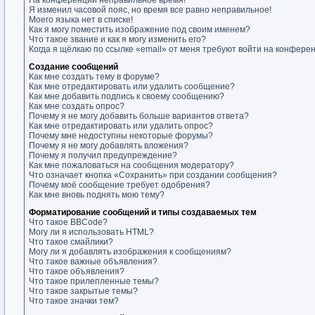
На конференции неправильное время!
Я изменил часовой пояс, но время все равно неправильное!
Моего языка нет в списке!
Как я могу поместить изображение под своим именем?
Что такое звание и как я могу изменить его?
Когда я щёлкаю по ссылке «email» от меня требуют войти на конфере
Создание сообщений
Как мне создать тему в форуме?
Как мне отредактировать или удалить сообщение?
Как мне добавить подпись к своему сообщению?
Как мне создать опрос?
Почему я не могу добавить больше вариантов ответа?
Как мне отредактировать или удалить опрос?
Почему мне недоступны некоторые форумы?
Почему я не могу добавлять вложения?
Почему я получил предупреждение?
Как мне пожаловаться на сообщения модератору?
Что означает кнопка «Сохранить» при создании сообщения?
Почему моё сообщение требует одобрения?
Как мне вновь поднять мою тему?
Форматирование сообщений и типы создаваемых тем
Что такое BBCode?
Могу ли я использовать HTML?
Что такое смайлики?
Могу ли я добавлять изображения к сообщениям?
Что такое важные объявления?
Что такое объявления?
Что такое прилепленные темы?
Что такое закрытые темы?
Что такое значки тем?