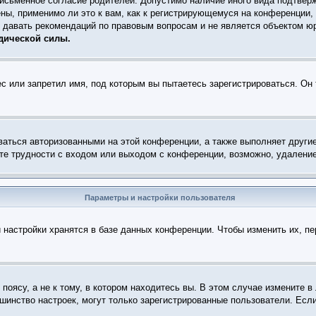
письменное согласие родителей. Допустимо наличие иного вида подтвер
ны, применимо ли это к вам, как к регистрирующемуся на конференции,
т давать рекомендаций по правовым вопросам и не является объектом ю
дической силы.
с или запретил имя, под которым вы пытаетесь зарегистрироваться. Он
ваться авторизованными на этой конференции, а также выполняет други
е трудности с входом или выходом с конференции, возможно, удаление
Параметры и настройки пользователя
 настройки хранятся в базе данных конференции. Чтобы изменить их, п
оясу, а не к тому, в котором находитесь вы. В этом случае измените в 
ольшинство настроек, могут только зарегистрированные пользователи. Есл