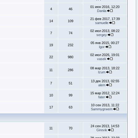
01 июн 2016, 12:20
4
46
Danila
21 фев 2017, 17:39
14
109
samuelle
02 июл 2013, 08:22
7
74
sergey
05 янв 2015, 00:27
19
232
Igor
02 июл 2026, 19:01
22
980
vasek
08 мар 2013, 18:22
11
286
Izum
13 дек 2013, 02:55
7
51
alem
15 мар 2012, 12:24
10
99
fater
10 сен 2013, 11:22
17
63
Sammygrwem
24 сен 2013, 14:53
11
70
Girevik