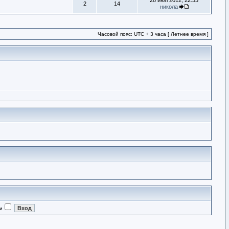
28 июл 2012, 22:33
2
14
никола
Часовой пояс: UTC + 3 часа [ Летнее время ]
и