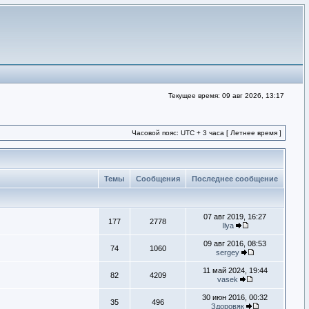
Текущее время: 09 авг 2026, 13:17
Часовой пояс: UTC + 3 часа [ Летнее время ]
Темы
Сообщения
Последнее сообщение
07 авг 2019, 16:27
177
2778
Ilya
09 авг 2016, 08:53
74
1060
sergey
11 май 2024, 19:44
82
4209
vasek
30 июн 2016, 00:32
35
496
Здоровяк