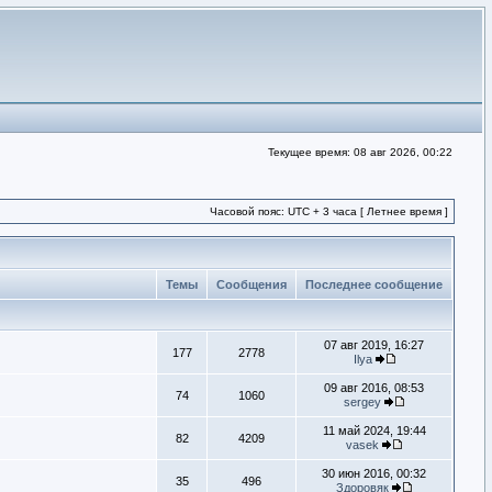
Текущее время: 08 авг 2026, 00:22
Часовой пояс: UTC + 3 часа [ Летнее время ]
Темы
Сообщения
Последнее сообщение
07 авг 2019, 16:27
177
2778
Ilya
09 авг 2016, 08:53
74
1060
sergey
11 май 2024, 19:44
82
4209
vasek
30 июн 2016, 00:32
35
496
Здоровяк