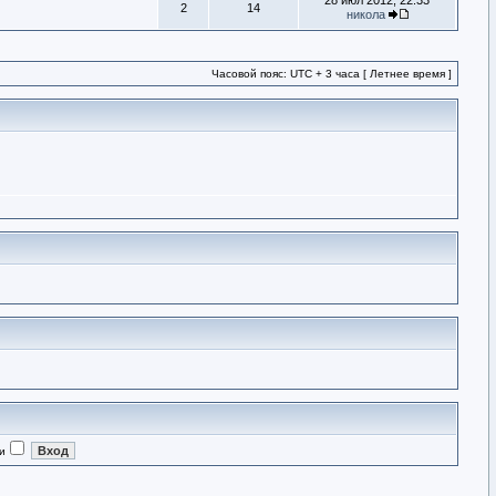
28 июл 2012, 22:33
2
14
никола
Часовой пояс: UTC + 3 часа [ Летнее время ]
и