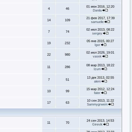
01 июн 2016, 12:20
4
46
Danila
21 фев 2017, 17:39
14
109
samuelle
02 июл 2013, 08:22
7
74
sergey
05 янв 2015, 00:27
19
232
Igor
02 июл 2026, 19:01
22
980
vasek
08 мар 2013, 18:22
11
286
Izum
13 дек 2013, 02:55
7
51
alem
15 мар 2012, 12:24
10
99
fater
10 сен 2013, 11:22
17
63
Sammygrwem
24 сен 2013, 14:53
11
70
Girevik