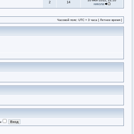
28 июл 2012, 22:33
2
14
никола
Часовой пояс: UTC + 3 часа [ Летнее время ]
и