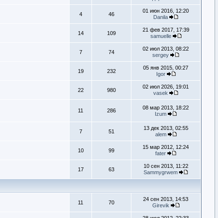
01 июн 2016, 12:20
4
46
Danila
21 фев 2017, 17:39
14
109
samuelle
02 июл 2013, 08:22
7
74
sergey
05 янв 2015, 00:27
19
232
Igor
02 июл 2026, 19:01
22
980
vasek
08 мар 2013, 18:22
11
286
Izum
13 дек 2013, 02:55
7
51
alem
15 мар 2012, 12:24
10
99
fater
10 сен 2013, 11:22
17
63
Sammygrwem
24 сен 2013, 14:53
11
70
Girevik