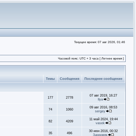
Текущее время: 07 авг 2026, 01:46
Часовой пояс: UTC + 3 часа [ Летнее время ]
Темы
Сообщения
Последнее сообщение
07 авг 2019, 16:27
177
2778
Ilya
09 авг 2016, 08:53
74
1060
sergey
11 май 2024, 19:44
82
4209
vasek
30 июн 2016, 00:32
35
496
Здоровяк