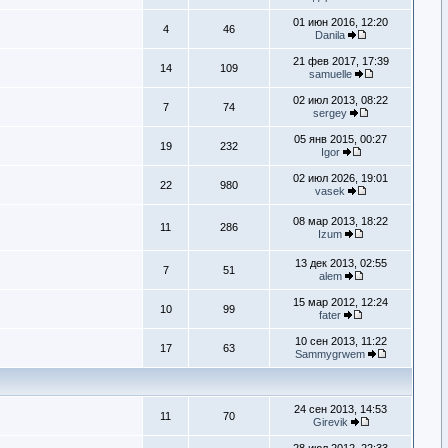
01 июн 2016, 12:20
4
46
Danila
21 фев 2017, 17:39
14
109
samuelle
02 июл 2013, 08:22
7
74
sergey
05 янв 2015, 00:27
19
232
Igor
02 июл 2026, 19:01
22
980
vasek
08 мар 2013, 18:22
11
286
Izum
13 дек 2013, 02:55
7
51
alem
15 мар 2012, 12:24
10
99
fater
10 сен 2013, 11:22
17
63
Sammygrwem
24 сен 2013, 14:53
11
70
Girevik