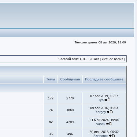
Текущее время: 08 авг 2026, 18:00
Часовой пояс: UTC + 3 часа [ Летнее время ]
Темы
Сообщения
Последнее сообщение
07 авг 2019, 16:27
177
2778
Ilya
09 авг 2016, 08:53
74
1060
sergey
11 май 2024, 19:44
82
4209
vasek
30 июн 2016, 00:32
35
496
Здоровяк