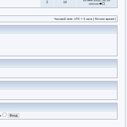
28 июл 2012, 22:33
2
14
никола
Часовой пояс: UTC + 3 часа [ Летнее время ]
и