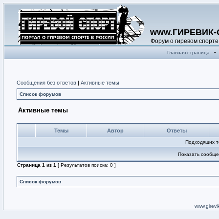
www.ГИРЕВИК-
Форум о гиревом спорте
Главная страница
•
Сообщения без ответов
|
Активные темы
Список форумов
Активные темы
Темы
Автор
Ответы
Подходящих т
Показать сообще
Страница
1
из
1
[ Результатов поиска: 0 ]
Список форумов
www.girevik