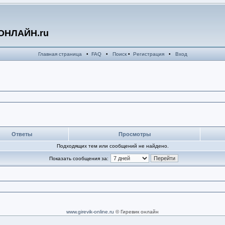
ОНЛАЙН.ru
Главная страница
•
FAQ
•
Поиск
•
Регистрация
•
Вход
Ответы
Просмотры
Подходящих тем или сообщений не найдено.
Показать сообщения за:
www.girevik-online.ru
© Гиревик онлайн