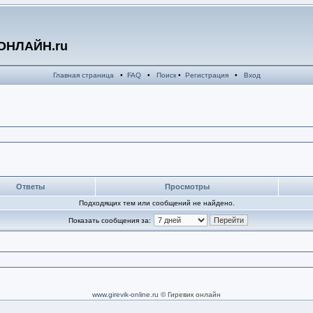
ОНЛАЙН.ru
Главная страница
•
FAQ
•
Поиск
•
Регистрация
•
Вход
Ответы
Просмотры
Подходящих тем или сообщений не найдено.
Показать сообщения за:
www.girevik-online.ru
© Гиревик онлайн