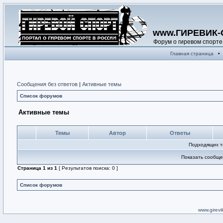
www.ГИРЕВИК-
Форум о гиревом спорте
Главная страница
•
Сообщения без ответов
|
Активные темы
Список форумов
Активные темы
Темы
Автор
Ответы
Подходящих т
Показать сообще
Страница
1
из
1
[ Результатов поиска: 0 ]
Список форумов
www.girevik