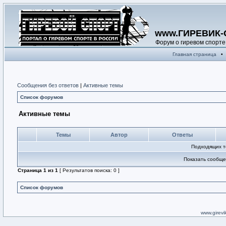
www.ГИРЕВИК-
Форум о гиревом спорте
Главная страница
•
Сообщения без ответов
|
Активные темы
Список форумов
Активные темы
Темы
Автор
Ответы
Подходящих т
Показать сообще
Страница
1
из
1
[ Результатов поиска: 0 ]
Список форумов
www.girevik