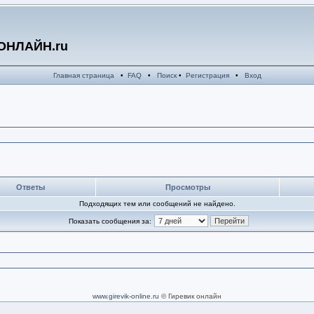
ОНЛАЙН.ru
Главная страница
•
FAQ
•
Поиск
•
Регистрация
•
Вход
Ответы
Просмотры
Подходящих тем или сообщений не найдено.
Показать сообщения за:
www.girevik-online.ru
© Гиревик онлайн