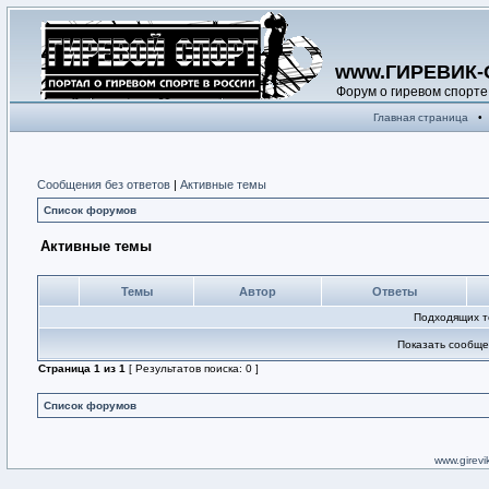
www.ГИРЕВИК-
Форум о гиревом спорте
Главная страница
•
Сообщения без ответов
|
Активные темы
Список форумов
Активные темы
Темы
Автор
Ответы
Подходящих т
Показать сообще
Страница
1
из
1
[ Результатов поиска: 0 ]
Список форумов
www.girevik