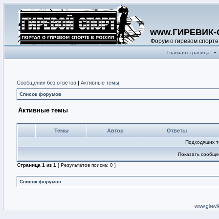
www.ГИРЕВИК-
Форум о гиревом спорте
Главная страница
•
Сообщения без ответов
|
Активные темы
Список форумов
Активные темы
Темы
Автор
Ответы
Подходящих т
Показать сообще
Страница
1
из
1
[ Результатов поиска: 0 ]
Список форумов
www.girevik