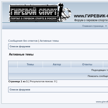
www.ГИРЕВИК-
Форум о гиревом спорте
Главная страница
•
Сообщения без ответов
|
Активные темы
Список форумов
Активные темы
Темы
Автор
Ответы
Подходящих т
Показать сообще
Страница
1
из
1
[ Результатов поиска: 0 ]
Список форумов
www.girevik