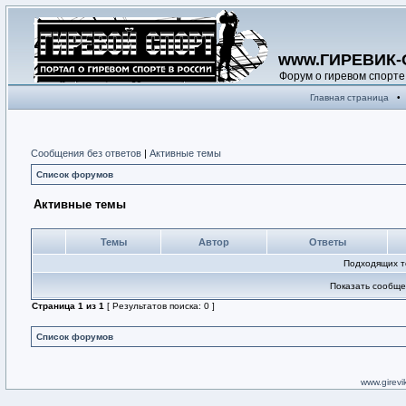
www.ГИРЕВИК-
Форум о гиревом спорте
Главная страница
•
Сообщения без ответов
|
Активные темы
Список форумов
Активные темы
Темы
Автор
Ответы
Подходящих т
Показать сообще
Страница
1
из
1
[ Результатов поиска: 0 ]
Список форумов
www.girevik