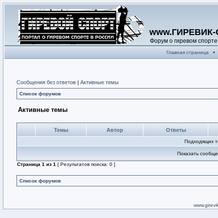
www.ГИРЕВИК-
Форум о гиревом спорте
Главная страница
•
Сообщения без ответов
|
Активные темы
Список форумов
Активные темы
Темы
Автор
Ответы
Подходящих т
Показать сообще
Страница
1
из
1
[ Результатов поиска: 0 ]
Список форумов
www.girevik