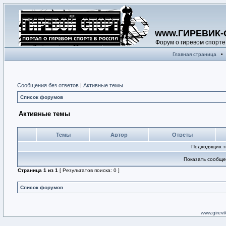
www.ГИРЕВИК-
Форум о гиревом спорте
Главная страница
•
Сообщения без ответов
|
Активные темы
Список форумов
Активные темы
Темы
Автор
Ответы
Подходящих т
Показать сообще
Страница
1
из
1
[ Результатов поиска: 0 ]
Список форумов
www.girevik