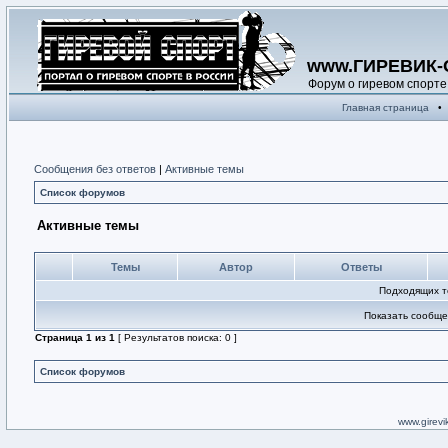
www.ГИРЕВИК-
Форум о гиревом спорте
Главная страница
•
Сообщения без ответов
|
Активные темы
Список форумов
Активные темы
Темы
Автор
Ответы
Подходящих т
Показать сообще
Страница
1
из
1
[ Результатов поиска: 0 ]
Список форумов
www.girevik