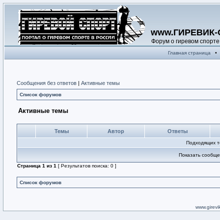
www.ГИРЕВИК-
Форум о гиревом спорте
Главная страница
•
Сообщения без ответов
|
Активные темы
Список форумов
Активные темы
Темы
Автор
Ответы
Подходящих т
Показать сообще
Страница
1
из
1
[ Результатов поиска: 0 ]
Список форумов
www.girevik