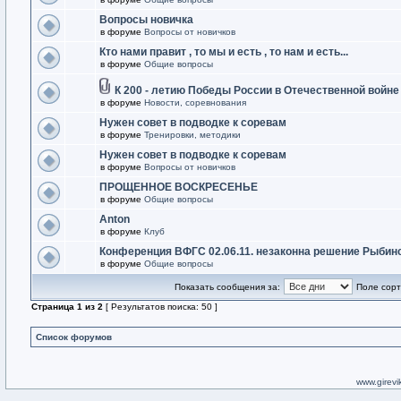
Вопросы новичка
в форуме
Вопросы от новичков
Кто нами правит , то мы и есть , то нам и есть...
в форуме
Общие вопросы
К 200 - летию Победы России в Отечественной войне
в форуме
Новости, соревнования
Нужен совет в подводке к соревам
в форуме
Тренировки, методики
Нужен совет в подводке к соревам
в форуме
Вопросы от новичков
ПРОЩЕННОЕ ВОСКРЕСЕНЬЕ
в форуме
Общие вопросы
Anton
в форуме
Клуб
Конференция ВФГС 02.06.11. незаконна решение Рыбин
в форуме
Общие вопросы
Показать сообщения за:
Поле сорт
Страница
1
из
2
[ Результатов поиска: 50 ]
Список форумов
www.girevik