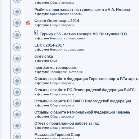
в форуме
Общие вопросы
Рыбинск приглашает на турнир памяти А.А. Ильина
в форуме
Ярославская область
Факел Олимпиады 2014
в форуме
Общие вопросы
Турнир к 55 - летию тренера МС Платунова В.В.
в форуме
Новости, соревнования
ЕВСК 2014-2017
в форуме
Новости, соревнования
girevichka
в форуме
Клуб
программа тренеровок
в форуме
Тренировки, методики
Отзывы о работе Федерации Гиревого спорта Р.Татарст
в форуме
Общие вопросы
Отзывы о работе РО Ленинградской Федерации ВФГС
в форуме
Общие вопросы
Отзывы о работе РО ВФГС Вологодской Федерации
в форуме
Общие вопросы
Отзывы о работе Региональной Федерации Тюмень
в форуме
Общие вопросы
Отчет о проделанной работе за год
в форуме
Общие вопросы
Массовый Гиревой Спорт
в форуме
Общие вопросы