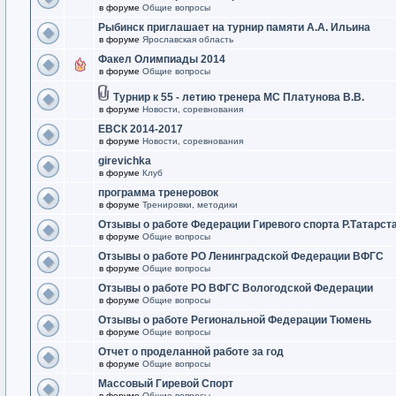
в форуме
Общие вопросы
Рыбинск приглашает на турнир памяти А.А. Ильина
в форуме
Ярославская область
Факел Олимпиады 2014
в форуме
Общие вопросы
Турнир к 55 - летию тренера МС Платунова В.В.
в форуме
Новости, соревнования
ЕВСК 2014-2017
в форуме
Новости, соревнования
girevichka
в форуме
Клуб
программа тренеровок
в форуме
Тренировки, методики
Отзывы о работе Федерации Гиревого спорта Р.Татарст
в форуме
Общие вопросы
Отзывы о работе РО Ленинградской Федерации ВФГС
в форуме
Общие вопросы
Отзывы о работе РО ВФГС Вологодской Федерации
в форуме
Общие вопросы
Отзывы о работе Региональной Федерации Тюмень
в форуме
Общие вопросы
Отчет о проделанной работе за год
в форуме
Общие вопросы
Массовый Гиревой Спорт
в форуме
Общие вопросы