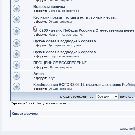
Вопросы новичка
в форуме
Вопросы от новичков
Кто нами правит , то мы и есть , то нам и есть...
в форуме
Общие вопросы
К 200 - летию Победы России в Отечественной войне
в форуме
Новости, соревнования
Нужен совет в подводке к соревам
в форуме
Тренировки, методики
Нужен совет в подводке к соревам
в форуме
Вопросы от новичков
ПРОЩЕННОЕ ВОСКРЕСЕНЬЕ
в форуме
Общие вопросы
Anton
в форуме
Клуб
Конференция ВФГС 02.06.11. незаконна решение Рыбин
в форуме
Общие вопросы
Показать сообщения за:
Поле сорт
Страница
1
из
2
[ Результатов поиска: 50 ]
Список форумов
www.girevik