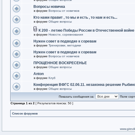
Вопросы новичка
в форуме
Вопросы от новичков
Кто нами правит , то мы и есть , то нам и есть...
в форуме
Общие вопросы
К 200 - летию Победы России в Отечественной войне
в форуме
Новости, соревнования
Нужен совет в подводке к соревам
в форуме
Тренировки, методики
Нужен совет в подводке к соревам
в форуме
Вопросы от новичков
ПРОЩЕННОЕ ВОСКРЕСЕНЬЕ
в форуме
Общие вопросы
Anton
в форуме
Клуб
Конференция ВФГС 02.06.11. незаконна решение Рыбин
в форуме
Общие вопросы
Показать сообщения за:
Поле сорт
Страница
1
из
2
[ Результатов поиска: 50 ]
Список форумов
www.girevik