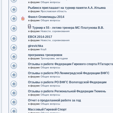
в форуме
Общие вопросы
Рыбинск приглашает на турнир памяти А.А. Ильина
в форуме
Ярославская область
Факел Олимпиады 2014
в форуме
Общие вопросы
Турнир к 55 - летию тренера МС Платунова В.В.
в форуме
Новости, соревнования
ЕВСК 2014-2017
в форуме
Новости, соревнования
girevichka
в форуме
Клуб
программа тренеровок
в форуме
Тренировки, методики
Отзывы о работе Федерации Гиревого спорта Р.Татарст
в форуме
Общие вопросы
Отзывы о работе РО Ленинградской Федерации ВФГС
в форуме
Общие вопросы
Отзывы о работе РО ВФГС Вологодской Федерации
в форуме
Общие вопросы
Отзывы о работе Региональной Федерации Тюмень
в форуме
Общие вопросы
Отчет о проделанной работе за год
в форуме
Общие вопросы
Массовый Гиревой Спорт
в форуме
Общие вопросы