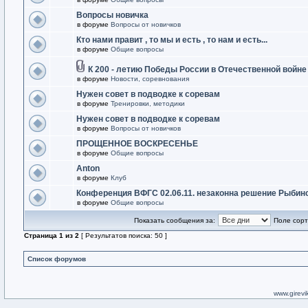
Вопросы новичка
в форуме
Вопросы от новичков
Кто нами правит , то мы и есть , то нам и есть...
в форуме
Общие вопросы
К 200 - летию Победы России в Отечественной войне
в форуме
Новости, соревнования
Нужен совет в подводке к соревам
в форуме
Тренировки, методики
Нужен совет в подводке к соревам
в форуме
Вопросы от новичков
ПРОЩЕННОЕ ВОСКРЕСЕНЬЕ
в форуме
Общие вопросы
Anton
в форуме
Клуб
Конференция ВФГС 02.06.11. незаконна решение Рыбин
в форуме
Общие вопросы
Показать сообщения за:
Поле сорт
Страница
1
из
2
[ Результатов поиска: 50 ]
Список форумов
www.girevik