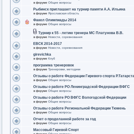
в форуме
Общие вопросы
Рыбинск приглашает на турнир памяти А.А. Ильина
в форуме
Ярославская область
Факел Олимпиады 2014
в форуме
Общие вопросы
Турнир к 55 - летию тренера МС Платунова В.В.
в форуме
Новости, соревнования
ЕВСК 2014-2017
в форуме
Новости, соревнования
girevichka
в форуме
Клуб
программа тренеровок
в форуме
Тренировки, методики
Отзывы о работе Федерации Гиревого спорта Р.Татарст
в форуме
Общие вопросы
Отзывы о работе РО Ленинградской Федерации ВФГС
в форуме
Общие вопросы
Отзывы о работе РО ВФГС Вологодской Федерации
в форуме
Общие вопросы
Отзывы о работе Региональной Федерации Тюмень
в форуме
Общие вопросы
Отчет о проделанной работе за год
в форуме
Общие вопросы
Массовый Гиревой Спорт
в форуме
Общие вопросы