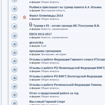
в форуме
Общие вопросы
Рыбинск приглашает на турнир памяти А.А. Ильина
в форуме
Ярославская область
Факел Олимпиады 2014
в форуме
Общие вопросы
Турнир к 55 - летию тренера МС Платунова В.В.
в форуме
Новости, соревнования
ЕВСК 2014-2017
в форуме
Новости, соревнования
girevichka
в форуме
Клуб
программа тренеровок
в форуме
Тренировки, методики
Отзывы о работе Федерации Гиревого спорта Р.Татар
в форуме
Общие вопросы
Отзывы о работе РО Ленинградской Федерации ВФГС
в форуме
Общие вопросы
Отзывы о работе РО ВФГС Вологодской Федерации
в форуме
Общие вопросы
Отзывы о работе Региональной Федерации Тюмень
в форуме
Общие вопросы
Отчет о проделанной работе за год
в форуме
Общие вопросы
Массовый Гиревой Спорт
в форуме
Общие вопросы