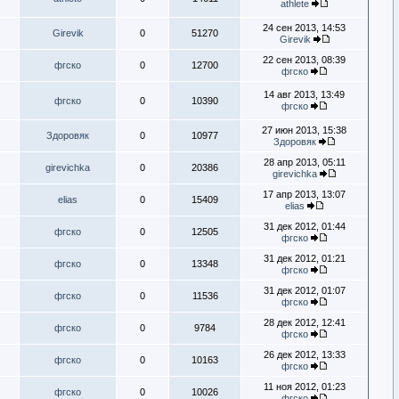
athlete
24 сен 2013, 14:53
Girevik
0
51270
Girevik
22 сен 2013, 08:39
фгско
0
12700
фгско
14 авг 2013, 13:49
фгско
0
10390
фгско
27 июн 2013, 15:38
Здоровяк
0
10977
Здоровяк
28 апр 2013, 05:11
girevichka
0
20386
girevichka
17 апр 2013, 13:07
elias
0
15409
elias
31 дек 2012, 01:44
фгско
0
12505
фгско
31 дек 2012, 01:21
фгско
0
13348
фгско
31 дек 2012, 01:07
фгско
0
11536
фгско
28 дек 2012, 12:41
фгско
0
9784
фгско
26 дек 2012, 13:33
фгско
0
10163
фгско
11 ноя 2012, 01:23
фгско
0
10026
фгско