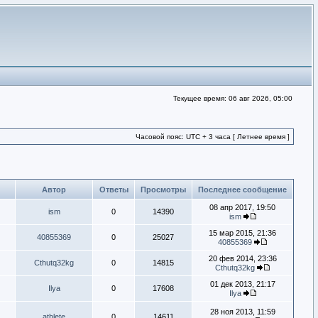
Текущее время: 06 авг 2026, 05:00
Часовой пояс: UTC + 3 часа [ Летнее время ]
Автор
Ответы
Просмотры
Последнее сообщение
08 апр 2017, 19:50
ism
0
14390
ism
15 мар 2015, 21:36
40855369
0
25027
40855369
20 фев 2014, 23:36
Cthutq32kg
0
14815
Cthutq32kg
01 дек 2013, 21:17
Ilya
0
17608
Ilya
28 ноя 2013, 11:59
athlete
0
14611