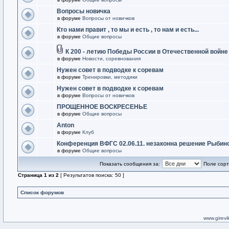
Вопросы новичка
в форуме
Вопросы от новичков
Кто нами правит , то мы и есть , то нам и есть...
в форуме
Общие вопросы
К 200 - летию Победы России в Отечественной войне
в форуме
Новости, соревнования
Нужен совет в подводке к соревам
в форуме
Тренировки, методики
Нужен совет в подводке к соревам
в форуме
Вопросы от новичков
ПРОЩЕННОЕ ВОСКРЕСЕНЬЕ
в форуме
Общие вопросы
Anton
в форуме
Клуб
Конференция ВФГС 02.06.11. незаконна решение Рыбин
в форуме
Общие вопросы
Показать сообщения за:
Поле сорт
Страница
1
из
2
[ Результатов поиска: 50 ]
Список форумов
www.girevik