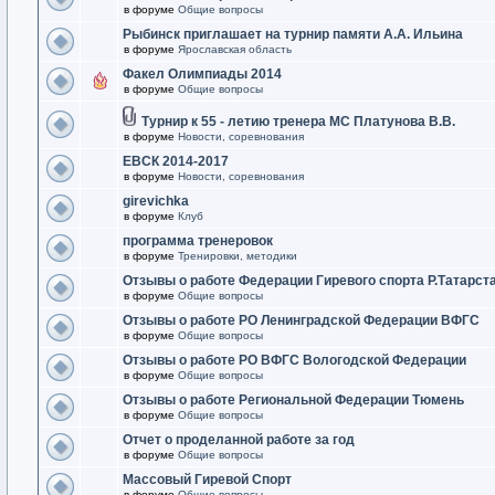
в форуме
Общие вопросы
Рыбинск приглашает на турнир памяти А.А. Ильина
в форуме
Ярославская область
Факел Олимпиады 2014
в форуме
Общие вопросы
Турнир к 55 - летию тренера МС Платунова В.В.
в форуме
Новости, соревнования
ЕВСК 2014-2017
в форуме
Новости, соревнования
girevichka
в форуме
Клуб
программа тренеровок
в форуме
Тренировки, методики
Отзывы о работе Федерации Гиревого спорта Р.Татарст
в форуме
Общие вопросы
Отзывы о работе РО Ленинградской Федерации ВФГС
в форуме
Общие вопросы
Отзывы о работе РО ВФГС Вологодской Федерации
в форуме
Общие вопросы
Отзывы о работе Региональной Федерации Тюмень
в форуме
Общие вопросы
Отчет о проделанной работе за год
в форуме
Общие вопросы
Массовый Гиревой Спорт
в форуме
Общие вопросы