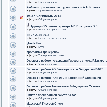
в форуме
Общие вопросы
Рыбинск приглашает на турнир памяти А.А. Ильина
в форуме
Ярославская область
Факел Олимпиады 2014
в форуме
Общие вопросы
Турнир к 55 - летию тренера МС Платунова В.В.
в форуме
Новости, соревнования
ЕВСК 2014-2017
в форуме
Новости, соревнования
girevichka
в форуме
Клуб
программа тренеровок
в форуме
Тренировки, методики
Отзывы о работе Федерации Гиревого спорта Р.Татарст
в форуме
Общие вопросы
Отзывы о работе РО Ленинградской Федерации ВФГС
в форуме
Общие вопросы
Отзывы о работе РО ВФГС Вологодской Федерации
в форуме
Общие вопросы
Отзывы о работе Региональной Федерации Тюмень
в форуме
Общие вопросы
Отчет о проделанной работе за год
в форуме
Общие вопросы
Массовый Гиревой Спорт
в форуме
Общие вопросы