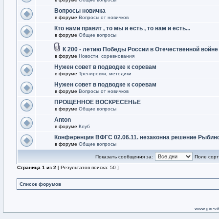
Вопросы новичка
в форуме
Вопросы от новичков
Кто нами правит , то мы и есть , то нам и есть...
в форуме
Общие вопросы
К 200 - летию Победы России в Отечественной войне
в форуме
Новости, соревнования
Нужен совет в подводке к соревам
в форуме
Тренировки, методики
Нужен совет в подводке к соревам
в форуме
Вопросы от новичков
ПРОЩЕННОЕ ВОСКРЕСЕНЬЕ
в форуме
Общие вопросы
Anton
в форуме
Клуб
Конференция ВФГС 02.06.11. незаконна решение Рыбин
в форуме
Общие вопросы
Показать сообщения за:
Поле сорт
Страница
1
из
2
[ Результатов поиска: 50 ]
Список форумов
www.girevik