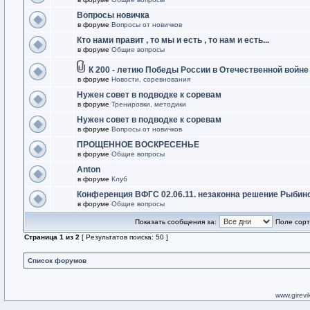
Вопросы новичка
в форуме
Вопросы от новичков
Кто нами правит , то мы и есть , то нам и есть...
в форуме
Общие вопросы
К 200 - летию Победы России в Отечественной войне
в форуме
Новости, соревнования
Нужен совет в подводке к соревам
в форуме
Тренировки, методики
Нужен совет в подводке к соревам
в форуме
Вопросы от новичков
ПРОЩЕННОЕ ВОСКРЕСЕНЬЕ
в форуме
Общие вопросы
Anton
в форуме
Клуб
Конференция ВФГС 02.06.11. незаконна решение Рыбин
в форуме
Общие вопросы
Показать сообщения за:
Поле сорт
Страница
1
из
2
[ Результатов поиска: 50 ]
Список форумов
www.girevik