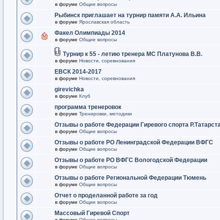
в форуме
Общие вопросы
Рыбинск приглашает на турнир памяти А.А. Ильина
в форуме
Ярославская область
Факел Олимпиады 2014
в форуме
Общие вопросы
Турнир к 55 - летию тренера МС Платунова В.В.
в форуме
Новости, соревнования
ЕВСК 2014-2017
в форуме
Новости, соревнования
girevichka
в форуме
Клуб
программа тренеровок
в форуме
Тренировки, методики
Отзывы о работе Федерации Гиревого спорта Р.Татарст
в форуме
Общие вопросы
Отзывы о работе РО Ленинградской Федерации ВФГС
в форуме
Общие вопросы
Отзывы о работе РО ВФГС Вологодской Федерации
в форуме
Общие вопросы
Отзывы о работе Региональной Федерации Тюмень
в форуме
Общие вопросы
Отчет о проделанной работе за год
в форуме
Общие вопросы
Массовый Гиревой Спорт
в форуме
Общие вопросы