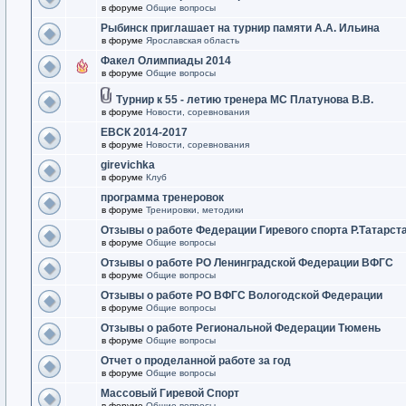
в форуме
Общие вопросы
Рыбинск приглашает на турнир памяти А.А. Ильина
в форуме
Ярославская область
Факел Олимпиады 2014
в форуме
Общие вопросы
Турнир к 55 - летию тренера МС Платунова В.В.
в форуме
Новости, соревнования
ЕВСК 2014-2017
в форуме
Новости, соревнования
girevichka
в форуме
Клуб
программа тренеровок
в форуме
Тренировки, методики
Отзывы о работе Федерации Гиревого спорта Р.Татарст
в форуме
Общие вопросы
Отзывы о работе РО Ленинградской Федерации ВФГС
в форуме
Общие вопросы
Отзывы о работе РО ВФГС Вологодской Федерации
в форуме
Общие вопросы
Отзывы о работе Региональной Федерации Тюмень
в форуме
Общие вопросы
Отчет о проделанной работе за год
в форуме
Общие вопросы
Массовый Гиревой Спорт
в форуме
Общие вопросы