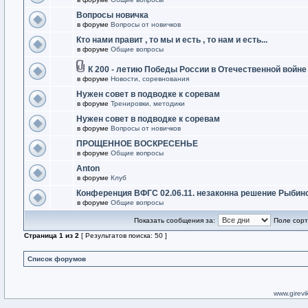
Вопросы новичка
в форуме
Вопросы от новичков
Кто нами правит , то мы и есть , то нам и есть...
в форуме
Общие вопросы
К 200 - летию Победы России в Отечественной войне
в форуме
Новости, соревнования
Нужен совет в подводке к соревам
в форуме
Тренировки, методики
Нужен совет в подводке к соревам
в форуме
Вопросы от новичков
ПРОЩЕННОЕ ВОСКРЕСЕНЬЕ
в форуме
Общие вопросы
Anton
в форуме
Клуб
Конференция ВФГС 02.06.11. незаконна решение Рыбин
в форуме
Общие вопросы
Показать сообщения за:
Поле сорт
Страница
1
из
2
[ Результатов поиска: 50 ]
Список форумов
www.girevik