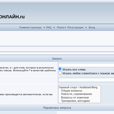
ОНЛАЙН.ru
Главная страница
•
FAQ
•
Поиск
•
Регистрация
•
Вход
Запрос
льтатах, и
-
для слов, которых в результатах
Искать все слова
из списка. Используйте
*
в качестве шаблона
Искать любое слово/поиск с языком з
мах производится автоматически, если вы
Параметры запроса