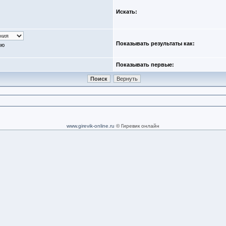
Искать:
Показывать результаты как:
ию
Показывать первые:
www.girevik-online.ru
© Гиревик онлайн