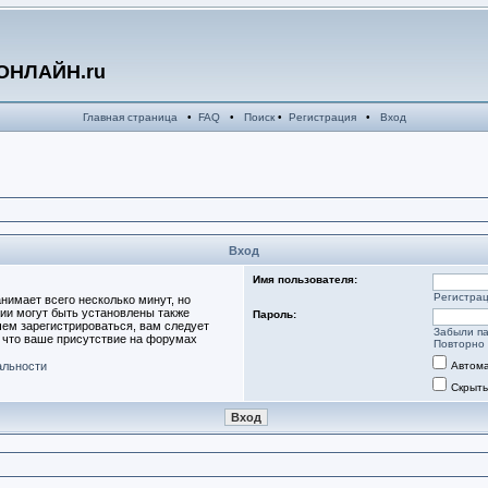
ОНЛАЙН.ru
Главная страница
•
FAQ
•
Поиск
•
Регистрация
•
Вход
Вход
Имя пользователя:
Регистра
нимает всего несколько минут, но
ии могут быть установлены также
Пароль:
ем зарегистрироваться, вам следует
Забыли п
, что ваше присутствие на форумах
Повторно 
альности
Автома
Скрыть