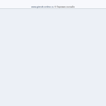
www.girevik-online.ru
© Гиревик онлайн