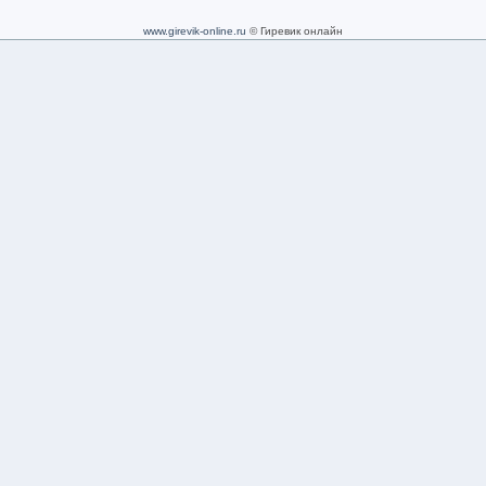
www.girevik-online.ru
© Гиревик онлайн