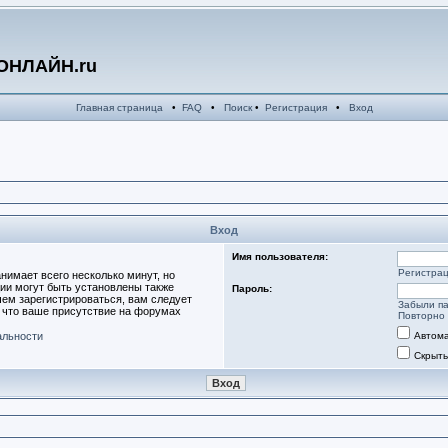
ОНЛАЙН.ru
Главная страница
•
FAQ
•
Поиск
•
Регистрация
•
Вход
Вход
Имя пользователя:
Регистра
нимает всего несколько минут, но
ии могут быть установлены также
Пароль:
ем зарегистрироваться, вам следует
Забыли п
, что ваше присутствие на форумах
Повторно 
альности
Автома
Скрыть