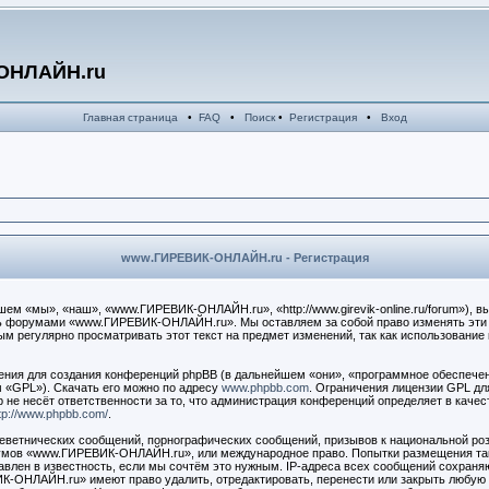
ОНЛАЙН.ru
Главная страница
•
FAQ
•
Поиск
•
Регистрация
•
Вход
www.ГИРЕВИК-ОНЛАЙН.ru - Регистрация
 «мы», «наш», «www.ГИРЕВИК-ОНЛАЙН.ru», «http://www.girevik-online.ru/forum»), в
есь форумами «www.ГИРЕВИК-ОНЛАЙН.ru». Мы оставляем за собой право изменять эти 
ным регулярно просматривать этот текст на предмет изменений, так как использова
ия для создания конференций phpBB (в дальнейшем «они», «программное обеспечен
 «GPL»). Скачать его можно по адресу
www.phpbb.com
. Ограничения лицензии GPL дл
 не несёт ответственности за то, что администрация конференций определяет в качес
tp://www.phpbb.com/
.
еветнических сообщений, порнографических сообщений, призывов к национальной роз
орумов «www.ГИРЕВИК-ОНЛАЙН.ru», или международное право. Попытки размещения т
авлен в известность, если мы сочтём это нужным. IP-адреса всех сообщений сохраня
-ОНЛАЙН.ru» имеют право удалить, отредактировать, перенести или закрыть любую 