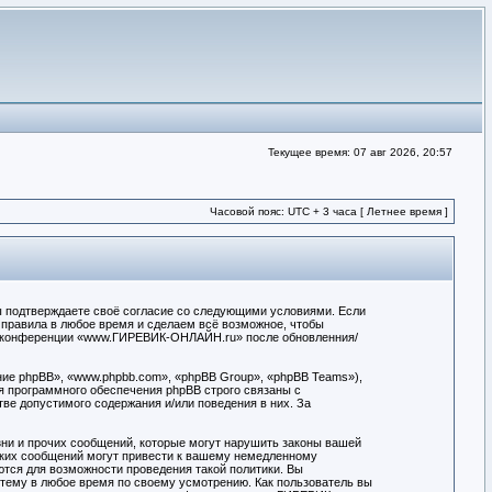
Текущее время: 07 авг 2026, 20:57
Часовой пояс: UTC + 3 часа [ Летнее время ]
ы подтверждаете своё согласие со следующими условиями. Если
правила в любое время и сделаем всё возможное, чтобы
ние конференции «www.ГИРЕВИК-ОНЛАЙН.ru» после обновленния/
ие phpBB», «www.phpbb.com», «phpBB Group», «phpBB Teams»),
я программного обеспечения phpBB строго связаны с
тве допустимого содержания и/или поведения в них. За
ни и прочих сообщений, которые могут нарушить законы вашей
аких сообщений могут привести к вашему немедленному
ются для возможности проведения такой политики. Вы
тему в любое время по своему усмотрению. Как пользователь вы