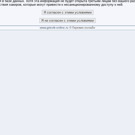
я в базе данных. Хотя эта информация не будет открыта третьим лицам без вашего 
твия хакеров, которые могут привести к несанкционированному доступу к ней.
www.girevik-online.ru
© Гиревик онлайн