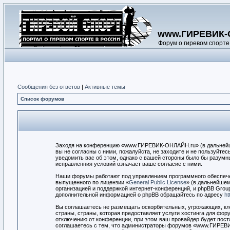
www.ГИРЕВИК-
Форум о гиревом спорте
Сообщения без ответов
|
Активные темы
Список форумов
Заходя на конференцию «www.ГИРЕВИК-ОНЛАЙН.ru» (в дальнейшем
вы не согласны с ними, пожалуйста, не заходите и не пользуйт
уведомить вас об этом, однако с вашей стороны было бы разум
исправленния условий означает ваше согласие с ними.
Наши форумы работают под управлением программного обеспечен
выпущенного по лицензии «
General Public License
» (в дальнейшем
организацией и поддержкой интернет-конференций, и phpBB Group
дополнительной информацией о phpBB обращайтесь по адресу
ht
Вы соглашаетесь не размещать оскорбительных, угрожающих, кл
страны, страны, которая предоставляет услуги хостинга для ф
отключению от конференции, при этом ваш провайдер будет пост
соглашаетесь с тем, что администраторы форумов «www.ГИРЕВИК