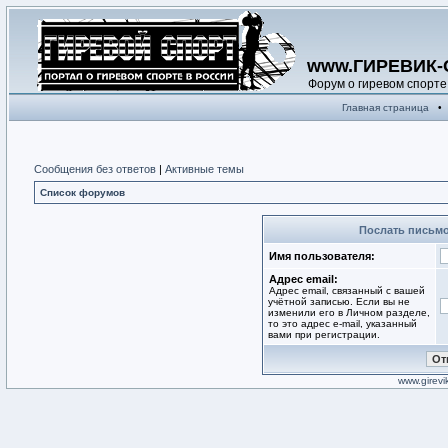
www.ГИРЕВИК-
Форум о гиревом спорте
Главная страница
•
Сообщения без ответов
|
Активные темы
Список форумов
Послать письмо
Имя пользователя:
Адрес email:
Адрес email, связанный с вашей
учётной записью. Если вы не
изменили его в Личном разделе,
то это адрес e-mail, указанный
вами при регистрации.
www.girevik