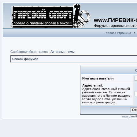
www.ГИРЕВИК-
Форум о гиревом спорте
Главная страница
•
Сообщения без ответов
|
Активные темы
Список форумов
Имя пользователя:
Адрес email:
Адрес email, связанный с вашей
учётной записью. Если вы не
изменили его в Личном разделе,
то это адрес e-mail, указанный
вами при регистрации.
www.girevik