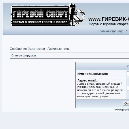
www.ГИРЕВИК-
Форум о гиревом спорте
Главная страница
•
Сообщения без ответов
|
Активные темы
Список форумов
Имя пользователя:
Адрес email:
Адрес email, связанный с вашей
учётной записью. Если вы не
изменили его в Личном разделе,
то это адрес e-mail, указанный
вами при регистрации.
www.girevik