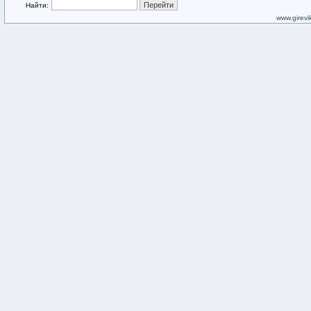
Найти:
www.girevik