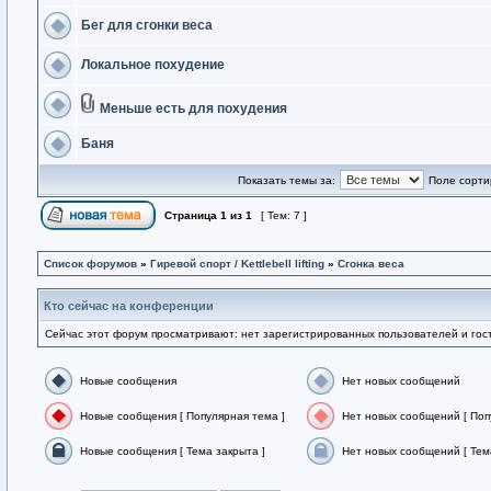
Бег для сгонки веса
Локальное похудение
Меньше есть для похудения
Баня
Показать темы за:
Поле сорти
Страница
1
из
1
[ Тем: 7 ]
Список форумов
»
Гиревой спорт / Kettlebell lifting
»
Сгонка веса
Кто сейчас на конференции
Сейчас этот форум просматривают: нет зарегистрированных пользователей и гост
Новые сообщения
Нет новых сообщений
Новые сообщения [ Популярная тема ]
Нет новых сообщений [ Поп
Новые сообщения [ Тема закрыта ]
Нет новых сообщений [ Тем