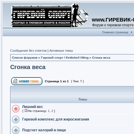
www.ГИРЕВИК-
Форум о гиревом спорте
Главная страница
•
Сообщения без ответов
|
Активные темы
Список форумов
»
Гиревой спорт / Kettlebell lifting
»
Сгонка веса
Сгонка веса
Страница
1
из
1
[ Тем: 7 ]
Темы
Лишний вес
[
На страницу:
1
,
2
]
Гиревой комплекс для жиросжигания
Подсчет калорий в пище