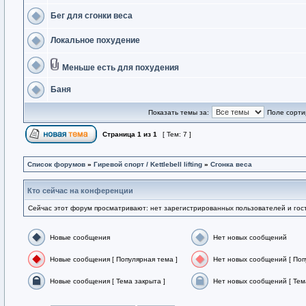
Бег для сгонки веса
Локальное похудение
Меньше есть для похудения
Баня
Показать темы за:
Поле сорти
Страница
1
из
1
[ Тем: 7 ]
Список форумов
»
Гиревой спорт / Kettlebell lifting
»
Сгонка веса
Кто сейчас на конференции
Сейчас этот форум просматривают: нет зарегистрированных пользователей и гост
Новые сообщения
Нет новых сообщений
Новые сообщения [ Популярная тема ]
Нет новых сообщений [ Поп
Новые сообщения [ Тема закрыта ]
Нет новых сообщений [ Тем