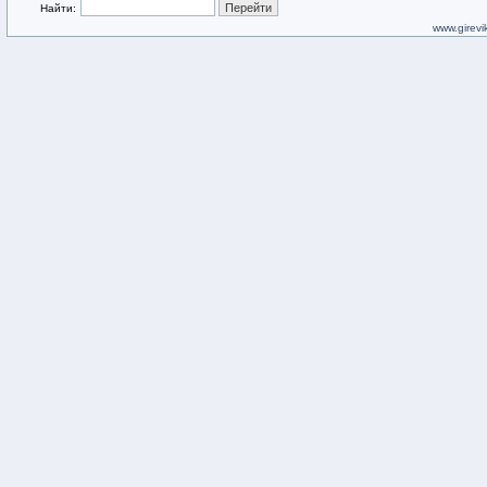
Найти:
www.girevik