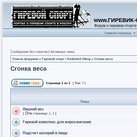
www.ГИРЕВИК-
Форум о гиревом спорте
Главная страница
•
Сообщения без ответов
|
Активные темы
Список форумов
»
Гиревой спорт / Kettlebell lifting
»
Сгонка веса
Сгонка веса
Страница
1
из
1
[ Тем: 7 ]
Темы
Лишний вес
[
На страницу:
1
,
2
]
Гиревой комплекс для жиросжигания
Подсчет калорий в пище