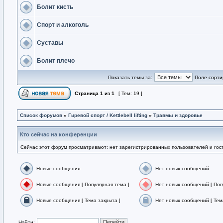
Болит кисть
Спорт и алкоголь
Суставы
Болит плечо
Показать темы за:
Поле сорти
Страница
1
из
1
[ Тем: 19 ]
Список форумов
»
Гиревой спорт / Kettlebell lifting
»
Травмы и здоровье
Кто сейчас на конференции
Сейчас этот форум просматривают: нет зарегистрированных пользователей и гост
Новые сообщения
Нет новых сообщений
Новые сообщения [ Популярная тема ]
Нет новых сообщений [ Поп
Новые сообщения [ Тема закрыта ]
Нет новых сообщений [ Тем
Найти: