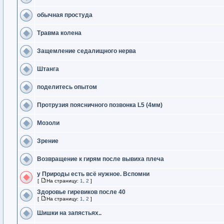
обычная простуда
Травма колена
Защемление седалищного нерва
Штанга
поделитесь опытом
Протрузия поясничного позвонка L5 (4мм)
Мозоли
Зрение
Возвращение к гирям после вывиха плеча
у Природы есть всё нужное. Вспомни
[
На страницу:
1
,
2
]
Здоровье гиревиков после 40
[
На страницу:
1
,
2
]
Шишки на запястьях..