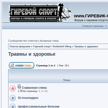
www.ГИРЕВИК-
Форум о гиревом спорте
Главная страница
•
Сообщения без ответов
|
Активные темы
Список форумов
»
Гиревой спорт / Kettlebell lifting
»
Травмы и здоровье
Травмы и здоровье
Страница
1
из
1
[ Тем: 19 ]
Темы
Сорванная спина
[
На страницу:
1
,
2
,
3
]
Остеохондроз
профессиональные болезни