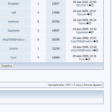
09 янв 2010, 22:50
Brygadyr
1
12817
28121977
29 ноя 2009, 19:47
vbif
4
17069
Виталя
18 ноя 2009, 09:14
karlovan
6
20792
Tasha
23 июл 2009, 13:32
Здоровяк
3
14927
Здоровяк
25 июн 2009, 10:07
king7508@mail.ru
6
20295
king7508@mail.ru
18 июн 2009, 12:00
Gosha
1
11234
king7508@mail.ru
09 июн 2009, 22:11
Fynt
4
14094
Fynt
Часовой пояс: UTC + 3 часа [ Летнее время ]