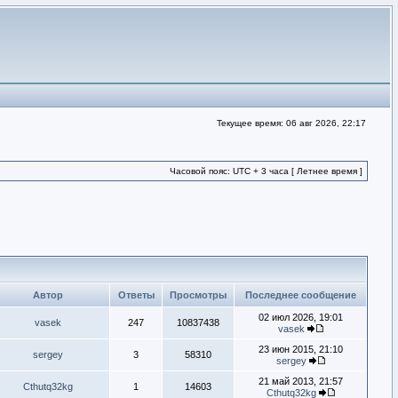
Текущее время: 06 авг 2026, 22:17
Часовой пояс: UTC + 3 часа [ Летнее время ]
Автор
Ответы
Просмотры
Последнее сообщение
02 июл 2026, 19:01
vasek
247
10837438
vasek
23 июн 2015, 21:10
sergey
3
58310
sergey
21 май 2013, 21:57
Cthutq32kg
1
14603
Cthutq32kg