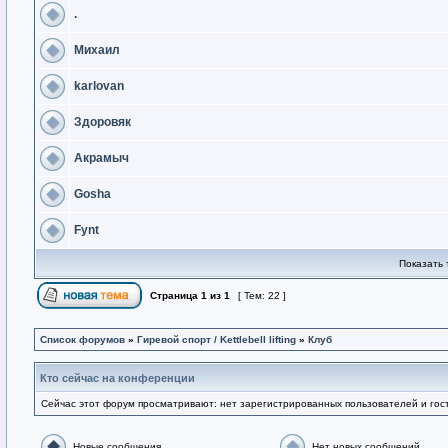
.
Михаил
karlovan
Здоровяк
Акрамыч
Gosha
Fynt
Показать 
Страница
1
из
1
[ Тем: 22 ]
Список форумов
»
Гиревой спорт / Kettlebell lifting
»
Клуб
Кто сейчас на конференции
Сейчас этот форум просматривают: нет зарегистрированных пользователей и гост
Новые сообщения
Нет новых сообщений