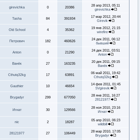
28 апр 2013, 05:11
girevichka
0
20386
girevichka
17 мар 2012, 20:44
Tasha
84
391934
Girevik
19 янв 2012, 21:15
Old School
4
35362
wirefire
24 дек 2011, 06:12
Петрович
182
460626
бывший
24 дек 2011, 03:51
Anton
0
21290
Anton
20 дек 2011, 09:15
Ванёк
27
163235
Ванёк
06 май 2011, 19:42
Cthutq32kg
17
63891
Cthutq32kg
14 фев 2011, 01:45
Gauthier
10
46654
SVgirevik
28 янв 2011, 16:27
Brygadyr
299
677050
28121977
28 ноя 2010, 23:16
Игнат
30
129566
Игнат
05 апр 2010, 06:23
nic
2
18287
wildbill
28 мар 2010, 17:05
28121977
27
106449
Brygadyr