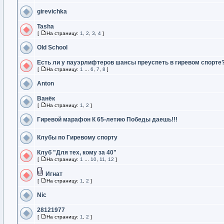
girevichka
Tasha
[
На страницу:
1
,
2
,
3
,
4
]
Old School
Есть ли у пауэрлифтеров шансы преуспеть в гиревом спорте
[
На страницу:
1
...
6
,
7
,
8
]
Anton
Ванёк
[
На страницу:
1
,
2
]
Гиревой марафон К 65-летию Победы даешь!!!
Клубы по Гиревому спорту
Клуб "Для тех, кому за 40"
[
На страницу:
1
...
10
,
11
,
12
]
Игнат
[
На страницу:
1
,
2
]
Nic
28121977
[
На страницу:
1
,
2
]