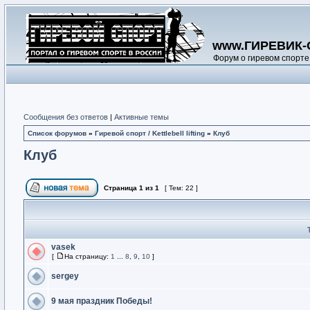
www.ГИРЕВИК-
Форум о гиревом спорте
Сообщения без ответов
|
Активные темы
Список форумов
»
Гиревой спорт / Kettlebell lifting
»
Клуб
Клуб
Страница
1
из
1
[ Тем: 22 ]
vasek
[
На страницу:
1
...
8
,
9
,
10
]
sergey
9 мая праздник Победы!