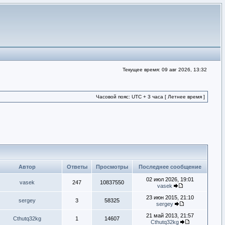
Текущее время: 09 авг 2026, 13:32
Часовой пояс: UTC + 3 часа [ Летнее время ]
Автор
Ответы
Просмотры
Последнее сообщение
02 июл 2026, 19:01
vasek
247
10837550
vasek
23 июн 2015, 21:10
sergey
3
58325
sergey
21 май 2013, 21:57
Cthutq32kg
1
14607
Cthutq32kg