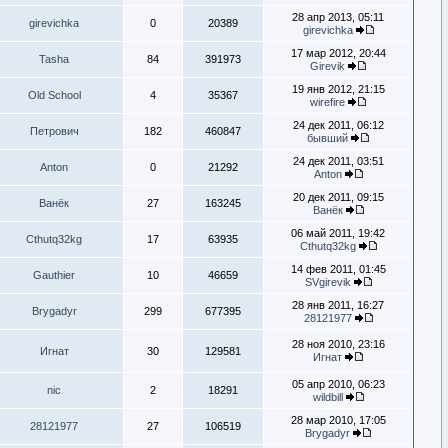
28 апр 2013, 05:11
girevichka
0
20389
girevichka
17 мар 2012, 20:44
Tasha
84
391973
Girevik
19 янв 2012, 21:15
Old School
4
35367
wirefire
24 дек 2011, 06:12
Петрович
182
460847
бывший
24 дек 2011, 03:51
Anton
0
21292
Anton
20 дек 2011, 09:15
Ванёк
27
163245
Ванёк
06 май 2011, 19:42
Cthutq32kg
17
63935
Cthutq32kg
14 фев 2011, 01:45
Gauthier
10
46659
SVgirevik
28 янв 2011, 16:27
Brygadyr
299
677395
28121977
28 ноя 2010, 23:16
Игнат
30
129581
Игнат
05 апр 2010, 06:23
nic
2
18291
wildbill
28 мар 2010, 17:05
28121977
27
106519
Brygadyr