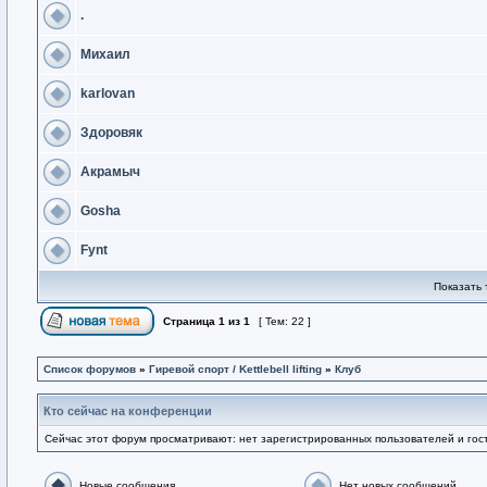
.
Михаил
karlovan
Здоровяк
Акрамыч
Gosha
Fynt
Показать 
Страница
1
из
1
[ Тем: 22 ]
Список форумов
»
Гиревой спорт / Kettlebell lifting
»
Клуб
Кто сейчас на конференции
Сейчас этот форум просматривают: нет зарегистрированных пользователей и гост
Новые сообщения
Нет новых сообщений