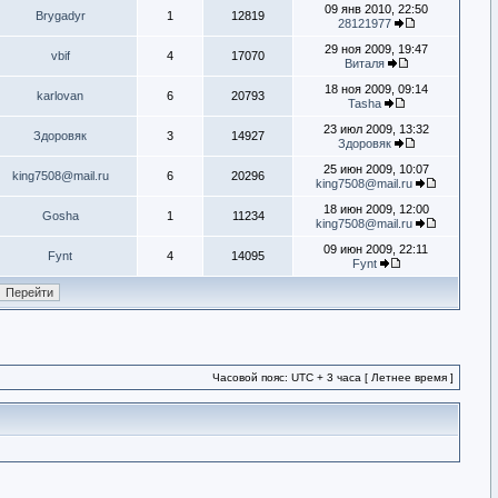
09 янв 2010, 22:50
Brygadyr
1
12819
28121977
29 ноя 2009, 19:47
vbif
4
17070
Виталя
18 ноя 2009, 09:14
karlovan
6
20793
Tasha
23 июл 2009, 13:32
Здоровяк
3
14927
Здоровяк
25 июн 2009, 10:07
king7508@mail.ru
6
20296
king7508@mail.ru
18 июн 2009, 12:00
Gosha
1
11234
king7508@mail.ru
09 июн 2009, 22:11
Fynt
4
14095
Fynt
Часовой пояс: UTC + 3 часа [ Летнее время ]