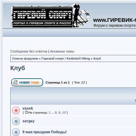
www.ГИРЕВИК-
Форум о гиревом спорте
Сообщения без ответов
|
Активные темы
Список форумов
»
Гиревой спорт / Kettlebell lifting
»
Клуб
Клуб
Страница
1
из
1
[ Тем: 22 ]
vasek
[
На страницу:
1
...
8
,
9
,
10
]
sergey
9 мая праздник Победы!