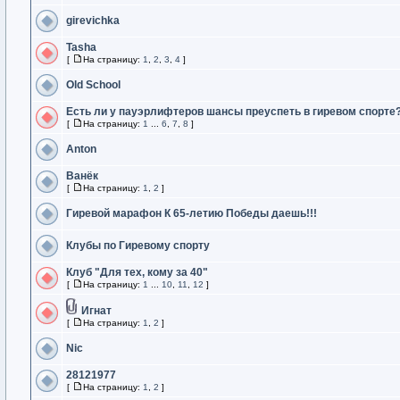
girevichka
Tasha
[
На страницу:
1
,
2
,
3
,
4
]
Old School
Есть ли у пауэрлифтеров шансы преуспеть в гиревом спорте
[
На страницу:
1
...
6
,
7
,
8
]
Anton
Ванёк
[
На страницу:
1
,
2
]
Гиревой марафон К 65-летию Победы даешь!!!
Клубы по Гиревому спорту
Клуб "Для тех, кому за 40"
[
На страницу:
1
...
10
,
11
,
12
]
Игнат
[
На страницу:
1
,
2
]
Nic
28121977
[
На страницу:
1
,
2
]