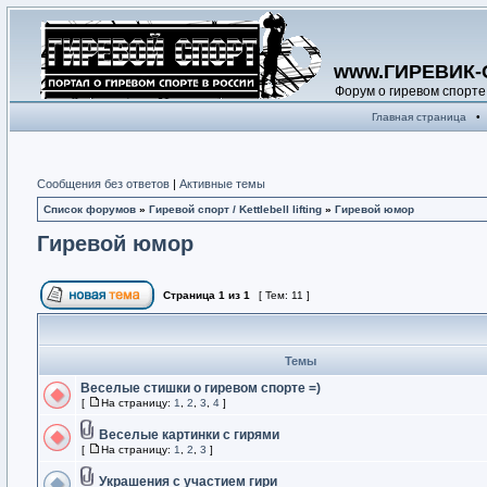
www.ГИРЕВИК-
Форум о гиревом спорте
Главная страница
•
Сообщения без ответов
|
Активные темы
Список форумов
»
Гиревой спорт / Kettlebell lifting
»
Гиревой юмор
Гиревой юмор
Страница
1
из
1
[ Тем: 11 ]
Темы
Веселые стишки о гиревом спорте =)
[
На страницу:
1
,
2
,
3
,
4
]
Веселые картинки с гирями
[
На страницу:
1
,
2
,
3
]
Украшения с участием гири