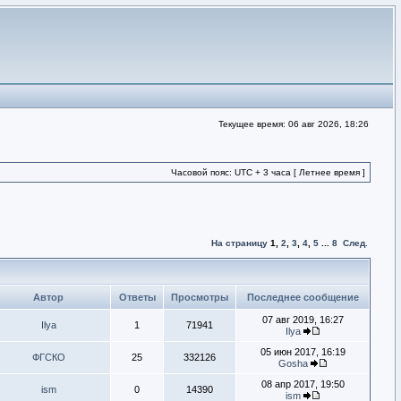
Текущее время: 06 авг 2026, 18:26
Часовой пояс: UTC + 3 часа [ Летнее время ]
На страницу
1
,
2
,
3
,
4
,
5
...
8
След.
Автор
Ответы
Просмотры
Последнее сообщение
07 авг 2019, 16:27
Ilya
1
71941
Ilya
05 июн 2017, 16:19
ФГСКО
25
332126
Gosha
08 апр 2017, 19:50
ism
0
14390
ism