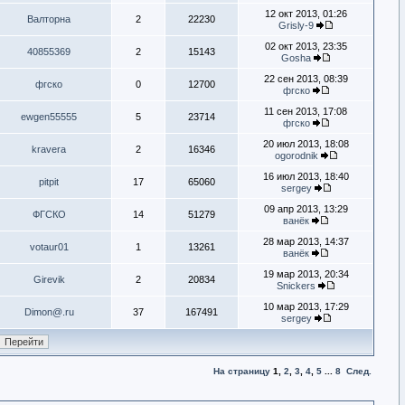
12 окт 2013, 01:26
Валторна
2
22230
Grisly-9
02 окт 2013, 23:35
40855369
2
15143
Gosha
22 сен 2013, 08:39
фгско
0
12700
фгско
11 сен 2013, 17:08
ewgen55555
5
23714
фгско
20 июл 2013, 18:08
kravera
2
16346
ogorodnik
16 июл 2013, 18:40
pitpit
17
65060
sergey
09 апр 2013, 13:29
ФГСКО
14
51279
ванёк
28 мар 2013, 14:37
votaur01
1
13261
ванёк
19 мар 2013, 20:34
Girevik
2
20834
Snickers
10 мар 2013, 17:29
Dimon@.ru
37
167491
sergey
На страницу
1
,
2
,
3
,
4
,
5
...
8
След.