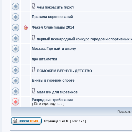
Чем покрасить гирю?
Правила соревнований
Факел Олимпиады 2014
первый всенародный конкурс городов и спортивных 
Москва. Где найти школу
про штангетки
ПОМОЖЕМ ВЕРНУТЬ ДЕТСТВО
Бинты в гиревом спорте
Магазин для гиревиков
Разрядные требования
[
На страницу:
1
,
2
]
Показать 
Страница
1
из
8
[ Тем: 177 ]