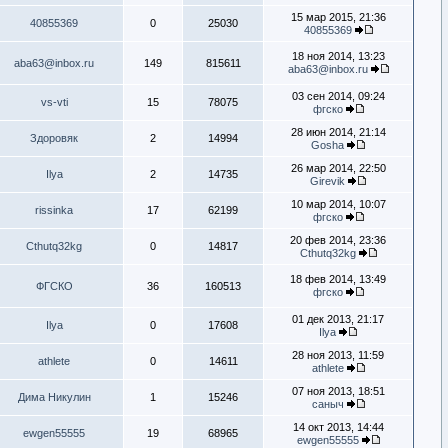
15 мар 2015, 21:36
40855369
0
25030
40855369
18 ноя 2014, 13:23
aba63@inbox.ru
149
815611
aba63@inbox.ru
03 сен 2014, 09:24
vs-vti
15
78075
фгско
28 июн 2014, 21:14
Здоровяк
2
14994
Gosha
26 мар 2014, 22:50
Ilya
2
14735
Girevik
10 мар 2014, 10:07
rissinka
17
62199
фгско
20 фев 2014, 23:36
Cthutq32kg
0
14817
Cthutq32kg
18 фев 2014, 13:49
ФГСКО
36
160513
фгско
01 дек 2013, 21:17
Ilya
0
17608
Ilya
28 ноя 2013, 11:59
athlete
0
14611
athlete
07 ноя 2013, 18:51
Дима Никулин
1
15246
саныч
14 окт 2013, 14:44
ewgen55555
19
68965
ewgen55555