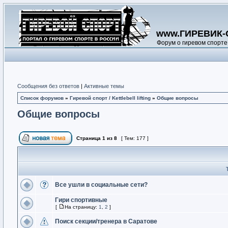
www.ГИРЕВИК-
Форум о гиревом спорте
Сообщения без ответов
|
Активные темы
Список форумов
»
Гиревой спорт / Kettlebell lifting
»
Общие вопросы
Общие вопросы
Страница
1
из
8
[ Тем: 177 ]
Все ушли в социальные сети?
Гири спортивные
[
На страницу:
1
,
2
]
Поиск секции/тренера в Саратове