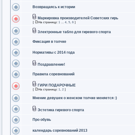
Возвращаясь к истории
Маркировка производителей Советских гирь
[
На страницу:
1
...
4
,
5
,
6
]
Злектронные табло для гиревого спорта
Фиксация в толчке
Нормативы с 2014 года
Поздравление!
Правила соревнований
ГИРИ ПОДАРОЧНЫЕ
[
На страницу:
1
,
2
]
Мнение девушек о женском толчке меняется :)
Эстетика гиревого спорта
Про обувь
календарь соревнований 2013