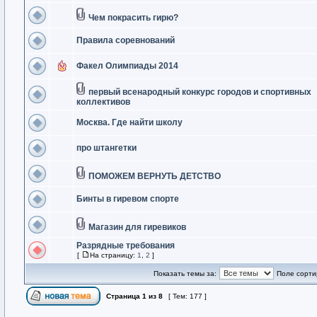
Чем покрасить гирю?
Правила соревнований
Факел Олимпиады 2014
первый всенародный конкурс городов и спортивных
коллективов
Москва. Где найти школу
про штангетки
ПОМОЖЕМ ВЕРНУТЬ ДЕТСТВО
Бинты в гиревом спорте
Магазин для гиревиков
Разрядные требования
[
На страницу:
1
,
2
]
Показать темы за:
Поле сорти
Страница
1
из
8
[ Тем: 177 ]