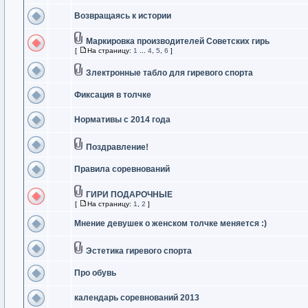
Возвращаясь к истории
Маркировка производителей Советских гирь
[
На страницу:
1
...
4
,
5
,
6
]
Злектронные табло для гиревого спорта
Фиксация в толчке
Нормативы с 2014 года
Поздравление!
Правила соревнований
ГИРИ ПОДАРОЧНЫЕ
[
На страницу:
1
,
2
]
Мнение девушек о женском толчке меняется :)
Эстетика гиревого спорта
Про обувь
календарь соревнований 2013