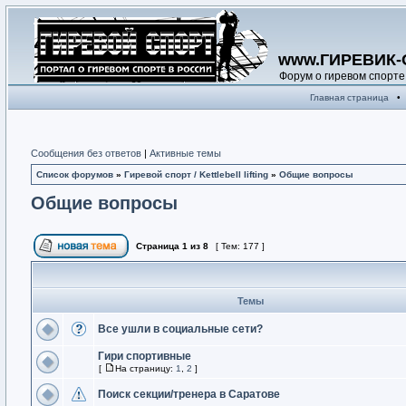
www.ГИРЕВИК-
Форум о гиревом спорте
Главная страница
•
Сообщения без ответов
|
Активные темы
Список форумов
»
Гиревой спорт / Kettlebell lifting
»
Общие вопросы
Общие вопросы
Страница
1
из
8
[ Тем: 177 ]
Темы
Все ушли в социальные сети?
Гири спортивные
[
На страницу:
1
,
2
]
Поиск секции/тренера в Саратове