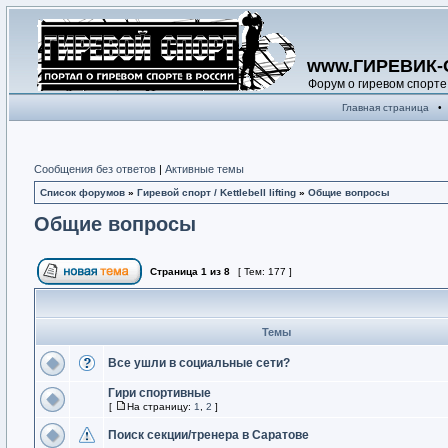
www.ГИРЕВИК-
Форум о гиревом спорте
Главная страница
•
Сообщения без ответов
|
Активные темы
Список форумов
»
Гиревой спорт / Kettlebell lifting
»
Общие вопросы
Общие вопросы
Страница
1
из
8
[ Тем: 177 ]
Темы
Все ушли в социальные сети?
Гири спортивные
[
На страницу:
1
,
2
]
Поиск секции/тренера в Саратове