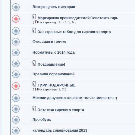
Возвращаясь к истории
Маркировка производителей Советских гирь
[
На страницу:
1
...
4
,
5
,
6
]
Злектронные табло для гиревого спорта
Фиксация в толчке
Нормативы с 2014 года
Поздравление!
Правила соревнований
ГИРИ ПОДАРОЧНЫЕ
[
На страницу:
1
,
2
]
Мнение девушек о женском толчке меняется :)
Эстетика гиревого спорта
Про обувь
календарь соревнований 2013