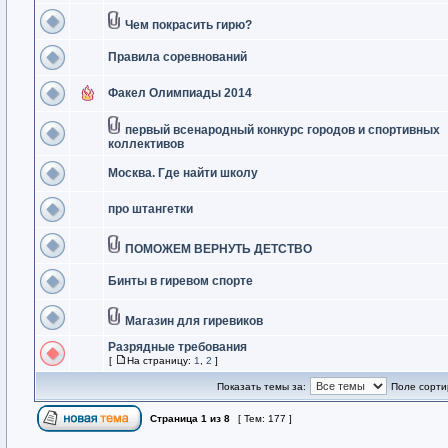
Чем покрасить гирю?
Правила соревнований
Факел Олимпиады 2014
первый всенародный конкурс городов и спортивных
коллективов
Москва. Где найти школу
про штангетки
ПОМОЖЕМ ВЕРНУТЬ ДЕТСТВО
Бинты в гиревом спорте
Магазин для гиревиков
Разрядные требования
[
На страницу:
1
,
2
]
Показать темы за:
Поле сорти
Страница
1
из
8
[ Тем: 177 ]