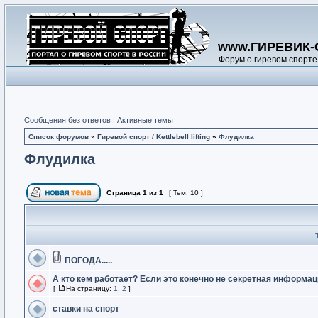
www.ГИРЕВИК-
Форум о гиревом спорте
Сообщения без ответов
|
Активные темы
Список форумов
»
Гиревой спорт / Kettlebell lifting
»
Флудилка
Флудилка
Страница
1
из
1
[ Тем: 10 ]
ПОГОДА.....
А кто кем работает? Если это конечно не секретная информа
[
На страницу:
1
,
2
]
ставки на спорт