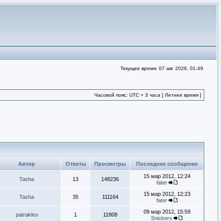
Текущее время: 07 авг 2026, 01:49
Часовой пояс: UTC + 3 часа [ Летнее время ]
Автор
Ответы
Просмотры
Последнее сообщение
15 мар 2012, 12:24
Tasha
13
148236
fater
15 мар 2012, 12:23
Tasha
35
111164
fater
09 мар 2012, 15:59
patrakleo
1
11808
Snickers