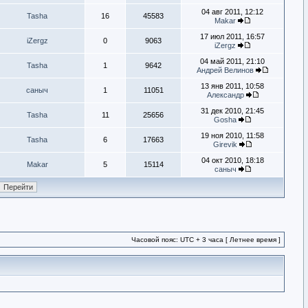
04 авг 2011, 12:12
Tasha
16
45583
Makar
17 июл 2011, 16:57
iZergz
0
9063
iZergz
04 май 2011, 21:10
Tasha
1
9642
Андрей Велинов
13 янв 2011, 10:58
саныч
1
11051
Александр
31 дек 2010, 21:45
Tasha
11
25656
Gosha
19 ноя 2010, 11:58
Tasha
6
17663
Girevik
04 окт 2010, 18:18
Makar
5
15114
саныч
Часовой пояс: UTC + 3 часа [ Летнее время ]