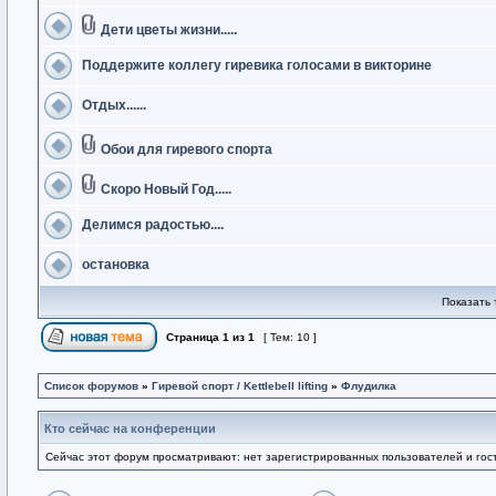
Дети цветы жизни.....
Поддержите коллегу гиревика голосами в викторине
Отдых......
Обои для гиревого спорта
Скоро Новый Год.....
Делимся радостью....
остановка
Показать 
Страница
1
из
1
[ Тем: 10 ]
Список форумов
»
Гиревой спорт / Kettlebell lifting
»
Флудилка
Кто сейчас на конференции
Сейчас этот форум просматривают: нет зарегистрированных пользователей и гост