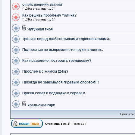
о присвоениии званий
[
На страницу:
1
,
2
]
Как решить проблему толчка?
[
На страницу:
1
,
2
]
Чугунная гиря
тренинг перед любительскими соревнованиями.
Полностью не выпрямляются руки в локтях.
Как правильно построить тренировку?
Проблема с жимом (24кг)
Никогда не занимался гиревым спортом!!!
Нужен совет в подводке к соревам
Уральские гири
Показать 
Страница
1
из
4
[ Тем: 82 ]