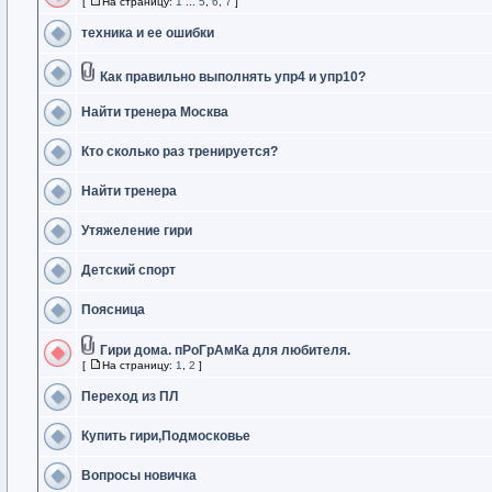
[
На страницу:
1
...
5
,
6
,
7
]
техника и ее ошибки
Как правильно выполнять упр4 и упр10?
Найти тренера Москва
Кто сколько раз тренируется?
Найти тренера
Утяжеление гири
Детский спорт
Поясница
Гири дома. пРоГрАмКа для любителя.
[
На страницу:
1
,
2
]
Переход из ПЛ
Купить гири,Подмосковье
Вопросы новичка