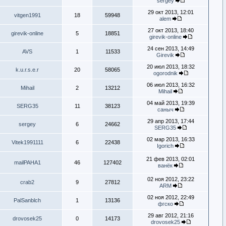
sergey
29 окт 2013, 12:01
vitgen1991
18
59948
alem
27 окт 2013, 18:40
girevik-online
5
18851
girevik-online
24 сен 2013, 14:49
AVS
1
11533
Girevik
20 июл 2013, 18:32
k.u.r.s.e.r
20
58065
ogorodnik
06 июл 2013, 16:32
Mihail
2
13212
Mihail
04 май 2013, 19:39
SERG35
11
38123
саныч
29 апр 2013, 17:44
sergey
6
24662
SERG35
02 мар 2013, 16:33
Vitek1991111
6
22438
Igorich
21 фев 2013, 02:01
mailPAHA1
46
127402
ванёк
02 ноя 2012, 23:22
crab2
9
27812
ARM
02 ноя 2012, 22:49
PalSanblch
1
13136
фгско
29 авг 2012, 21:16
drovosek25
0
14173
drovosek25