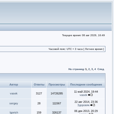
Текущее время: 08 авг 2026, 16:49
Часовой пояс: UTC + 3 часа [ Летнее время ]
На страницу
1
,
2
,
3
,
4
След.
Автор
Ответы
Просмотры
Последнее сообщение
11 май 2024, 19:44
vasek
3127
14726285
vasek
22 авг 2014, 23:36
sergey
28
111567
Здоровяк
06 дек 2013, 20:29
Igorich
159
326137