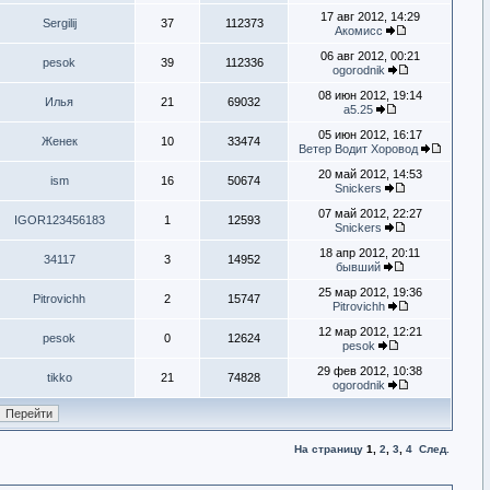
17 авг 2012, 14:29
Sergilij
37
112373
Акомисс
06 авг 2012, 00:21
pesok
39
112336
ogorodnik
08 июн 2012, 19:14
Илья
21
69032
а5.25
05 июн 2012, 16:17
Женек
10
33474
Ветер Водит Хоровод
20 май 2012, 14:53
ism
16
50674
Snickers
07 май 2012, 22:27
IGOR123456183
1
12593
Snickers
18 апр 2012, 20:11
34117
3
14952
бывший
25 мар 2012, 19:36
Pitrovichh
2
15747
Pitrovichh
12 мар 2012, 12:21
pesok
0
12624
pesok
29 фев 2012, 10:38
tikko
21
74828
ogorodnik
На страницу
1
,
2
,
3
,
4
След.