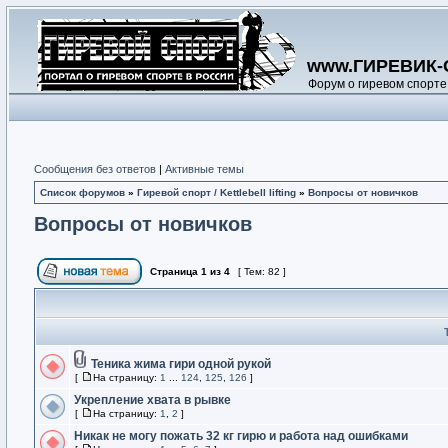
www.ГИРЕВИК-
Форум о гиревом спорте
Сообщения без ответов
|
Активные темы
Список форумов
»
Гиревой спорт / Kettlebell lifting
»
Вопросы от новичков
Вопросы от новичков
Страница
1
из
4
[ Тем: 82 ]
Теника жима гири одной рукой
[
На страницу:
1
...
124
,
125
,
126
]
Укрепление хвата в рывке
[
На страницу:
1
,
2
]
Никак не могу пожать 32 кг гирю и работа над ошибками